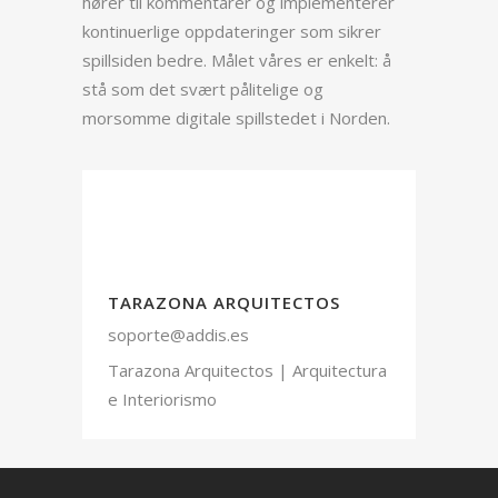
hører til kommentarer og implementerer
kontinuerlige oppdateringer som sikrer
spillsiden bedre. Målet våres er enkelt: å
stå som det svært pålitelige og
morsomme digitale spillstedet i Norden.
TARAZONA ARQUITECTOS
soporte@addis.es
Tarazona Arquitectos | Arquitectura
e Interiorismo