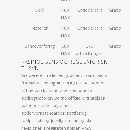
Skrill
100
Umiddelbart
Gratis
NOK
Neteller
100
Umiddelbart
Gratis
NOK
Bankoverføring
500
3-5
Gratis
NOK
arbeidsdager
KASINOLISENS OG REGULATORISK
TILSYN
Vi opererer under en godkjent casinolisens
fra Malta Gaming Authority (MGA), som er
ett av verdens mest velrennomerte
spillregulatorer. Denne offisielle tillatelsen
pålegger strikt følge av
spillervernstandarder, rettferdig
spillpraksis og jevnlige teknologiske
revisjoner. I realiteten holder MGA