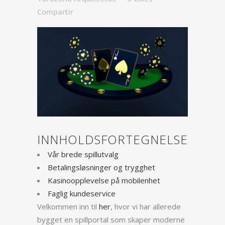
Compartir
INNHOLDSFORTEGNELSE
Vår brede spillutvalg
Betalingsløsninger og trygghet
Kasinoopplevelse på mobilenhet
Faglig kundeservice
Velkommen inn til
her
, hvor vi har allerede
bygget en spillportal som skaper moderne