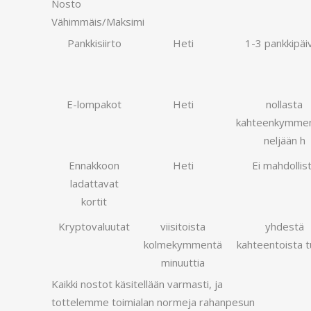
Nosto
Vähimmäis/Maksimi
Pankkisiirto
Heti
1-3 pankkipäi
E-lompakot
Heti
nollasta
kahteenkymme
neljään h
Ennakkoon
Heti
Ei mahdollis
ladattavat
kortit
Kryptovaluutat
viisitoista
yhdestä
kolmekymmentä
kahteentoista t
minuuttia
Kaikki nostot käsitellään varmasti, ja
tottelemme toimialan normeja rahanpesun