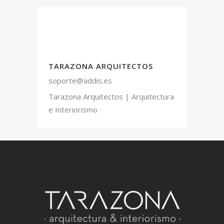
TARAZONA ARQUITECTOS
soporte@addis.es
Tarazona Arquitectos | Arquitectura
e Interiorismo