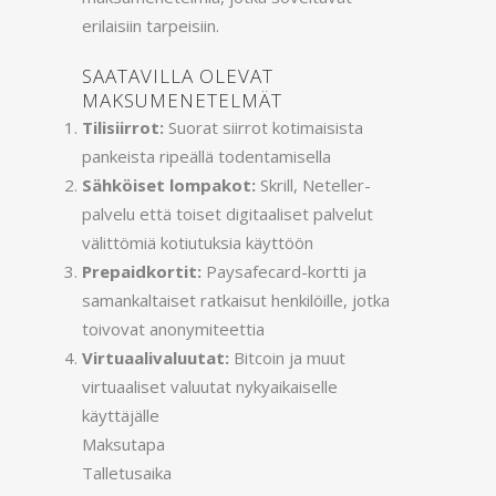
erilaisiin tarpeisiin.
SAATAVILLA OLEVAT
MAKSUMENETELMÄT
Tilisiirrot:
Suorat siirrot kotimaisista
pankeista ripeällä todentamisella
Sähköiset lompakot:
Skrill, Neteller-
palvelu että toiset digitaaliset palvelut
välittömiä kotiutuksia käyttöön
Prepaidkortit:
Paysafecard-kortti ja
samankaltaiset ratkaisut henkilöille, jotka
toivovat anonymiteettia
Virtuaalivaluutat:
Bitcoin ja muut
virtuaaliset valuutat nykyaikaiselle
käyttäjälle
Maksutapa
Talletusaika