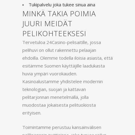
Tukipalvelu joka tukee sinua aina
MINKÄ TAKIA POIMIA
JUURI MEIDÄT
PELIKOHTEEKSESI
Tervetuloa 24Casino-pelisaitille, jossa
pelihuvi on ollut rakennettu pelaajan
ehdoilla. Olemme todella iloisia asiasta, että
esitämme Suomen käyttäjille laadukasta
huvia ympäri vuorokauden.
Kasinoalustamme yhdistelee modernin
teknologian, suojan ja kattavan
pelitarjonnan menetelmällä, jolla
muodostaa jokaisesta pelituokiosta
erityisen.
Toimintamme perustuu kansainvälisen
pelilisenssin puitteissa, joka turvaa reilun