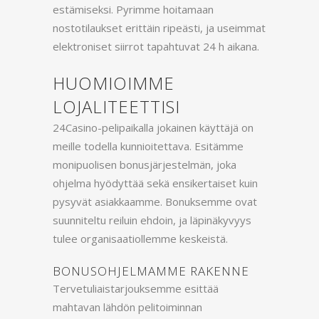
estämiseksi. Pyrimme hoitamaan
nostotilaukset erittäin ripeästi, ja useimmat
elektroniset siirrot tapahtuvat 24 h aikana.
HUOMIOIMME
LOJALITEETTISI
24Casino-pelipaikalla jokainen käyttäjä on
meille todella kunnioitettava. Esitämme
monipuolisen bonusjärjestelmän, joka
ohjelma hyödyttää sekä ensikertaiset kuin
pysyvät asiakkaamme. Bonuksemme ovat
suunniteltu reiluin ehdoin, ja läpinäkyvyys
tulee organisaatiollemme keskeistä.
BONUSOHJELMAMME RAKENNE
Tervetuliaistarjouksemme esittää
mahtavan lähdön pelitoiminnan