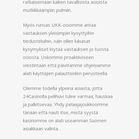
ratkaisemaan kaiken tavallisista asioista
mutkikkaampiin pulmiin.
Myös runsas UKK-osiomme antaa
vastauksen yleisimpiin kysyttyihin
tiedusteluihin, näin ollen lukuisat
kysymykset löytää vastauksen jo tuosta
osiosta. Uskomme proaktiiviseen
viestintään että päivitämme ohjeisiamme
alati käyttäjien palautteiden perusteella.
Olemme todella ylpeinä asiasta, jotta
24Casinolla pelihuvi tulee varmaa, hauskaa
ja palkitsevaa. Yhdy pelaajajoukkoomme
tänään että nauti itse, mistä syystä
kasinomme on alati useamman Suomen
asiakkaan valinta.