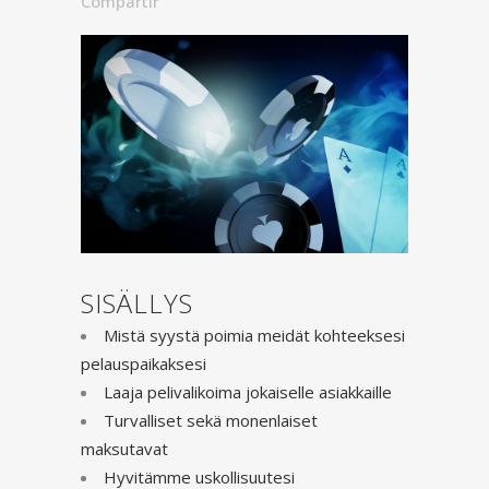
Compartir
SISÄLLYS
Mistä syystä poimia meidät kohteeksesi
pelauspaikaksesi
Laaja pelivalikoima jokaiselle asiakkaille
Turvalliset sekä monenlaiset
maksutavat
Hyvitämme uskollisuutesi