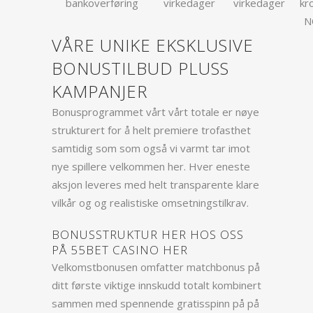
bankoverføring
virkedager
virkedager
kr
N
VÅRE UNIKE EKSKLUSIVE
BONUSTILBUD PLUSS
KAMPANJER
Bonusprogrammet vårt vårt totale er nøye
strukturert for å helt premiere trofasthet
samtidig som som også vi varmt tar imot
nye spillere velkommen her. Hver eneste
aksjon leveres med helt transparente klare
vilkår og og realistiske omsetningstilkrav.
BONUSSTRUKTUR HER HOS OSS
PÅ 55BET CASINO HER
Velkomstbonusen omfatter matchbonus på
ditt første viktige innskudd totalt kombinert
sammen med spennende gratisspinn på på