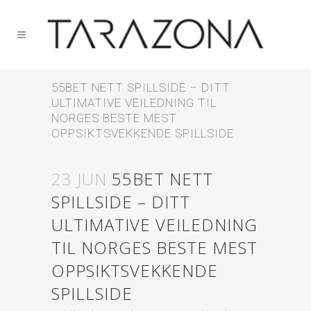
55BET NETT SPILLSIDE – DITT
ULTIMATIVE VEILEDNING TIL
NORGES BESTE MEST
OPPSIKTSVEKKENDE SPILLSIDE
23 JUN
55BET NETT
SPILLSIDE – DITT
ULTIMATIVE VEILEDNING
TIL NORGES BESTE MEST
OPPSIKTSVEKKENDE
SPILLSIDE