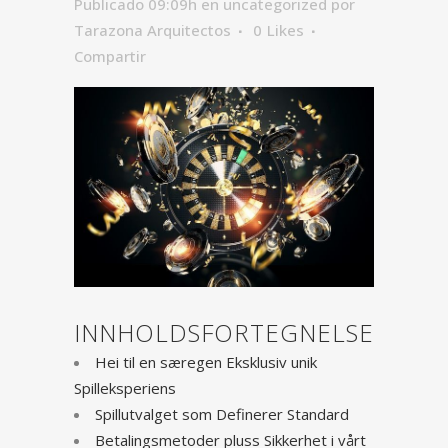
Publicado 09:09h
en
uncategorized
por
Tarazona Arquitectos
0
Likes
Compartir
INNHOLDSFORTEGNELSE
Hei til en særegen Eksklusiv unik
Spilleksperiens
Spillutvalget som Definerer Standard
Betalingsmetoder pluss Sikkerhet i vårt