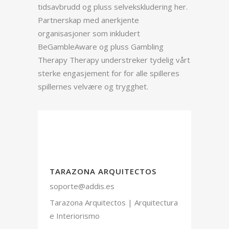
tidsavbrudd og pluss selvekskludering her.
Partnerskap med anerkjente
organisasjoner som inkludert
BeGambleAware og pluss Gambling
Therapy Therapy understreker tydelig vårt
sterke engasjement for for alle spilleres
spillernes velvære og trygghet.
TARAZONA ARQUITECTOS
soporte@addis.es
Tarazona Arquitectos | Arquitectura
e Interiorismo