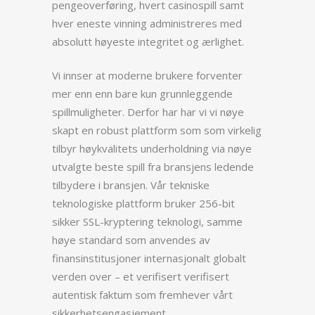
pengeoverføring, hvert casinospill samt
hver eneste vinning administreres med
absolutt høyeste integritet og ærlighet.
Vi innser at moderne brukere forventer
mer enn enn bare kun grunnleggende
spillmuligheter. Derfor har har vi vi nøye
skapt en robust plattform som som virkelig
tilbyr høykvalitets underholdning via nøye
utvalgte beste spill fra bransjens ledende
tilbydere i bransjen. Vår tekniske
teknologiske plattform bruker 256-bit
sikker SSL-kryptering teknologi, samme
høye standard som anvendes av
finansinstitusjoner internasjonalt globalt
verden over – et verifisert verifisert
autentisk faktum som fremhever vårt
sikkerhetsengasjement.