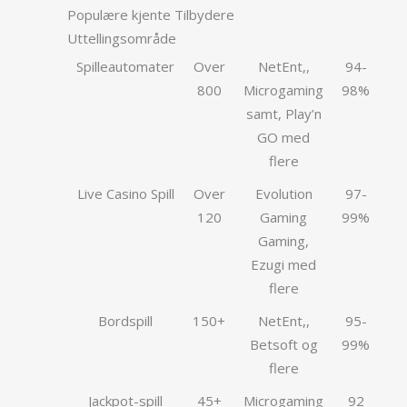
Populære kjente Tilbydere
Uttellingsområde
Spilleautomater
Over
NetEnt,,
94-
800
Microgaming
98%
samt, Play’n
GO med
flere
Live Casino Spill
Over
Evolution
97-
120
Gaming
99%
Gaming,
Ezugi med
flere
Bordspill
150+
NetEnt,,
95-
Betsoft og
99%
flere
Jackpot-spill
45+
Microgaming
92