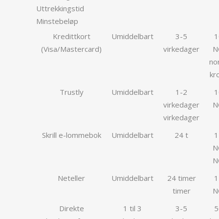
Uttrekkingstid
Minstebeløp
Kredittkort
Umiddelbart
3-5
1
(Visa/Mastercard)
virkedager
N
no
kr
Trustly
Umiddelbart
1-2
1
virkedager
N
virkedager
Skrill e-lommebok
Umiddelbart
24 t
1
N
N
Neteller
Umiddelbart
24 timer
1
timer
N
Direkte
1 til 3
3-5
5