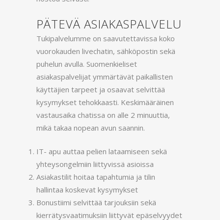
PÄTEVÄ ASIAKASPALVELU
Tukipalvelumme on saavutettavissa koko
vuorokauden livechatin, sähköpostin sekä
puhelun avulla. Suomenkieliset
asiakaspalvelijat ymmärtävät paikallisten
käyttäjien tarpeet ja osaavat selvittää
kysymykset tehokkaasti. Keskimääräinen
vastausaika chatissa on alle 2 minuuttia,
mikä takaa nopean avun saannin.
IT- apu auttaa pelien lataamiseen sekä
yhteysongelmiin liittyvissä asioissa
Asiakastilit hoitaa tapahtumia ja tilin
hallintaa koskevat kysymykset
Bonustiimi selvittää tarjouksiin sekä
kierrätysvaatimuksiin liittyvät epäselvyydet