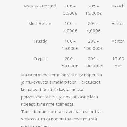
Visa/Mastercard
10€ –
20€ –
0-24 h
5,000€
10,000€
MuchBetter
10€ –
20€ –
Välitön
4,000€
4,000€
Trustly
10€ –
20€ –
Välitön
10,000€
100,000€
Crypto
20€ –
20€ –
15-60
50,000€
100,000€
min
Maksuprosessimme on viritetty nopeutta
ja mukavuutta silmällä pitäen. Talletukset
kirjautuvat pelitilille käytännössä
poikkeuksetta heti, ja nostot käsitellään
ripeästi tiimimme toimesta.
Tunnistautumisprosessi voidaan suorittaa
verkossa, mikä nopeuttaa ensimmäistä
nostoa selvästi.