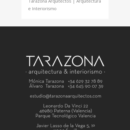
Tarazona Arquitectos | Arquitectura
e Interiorismo