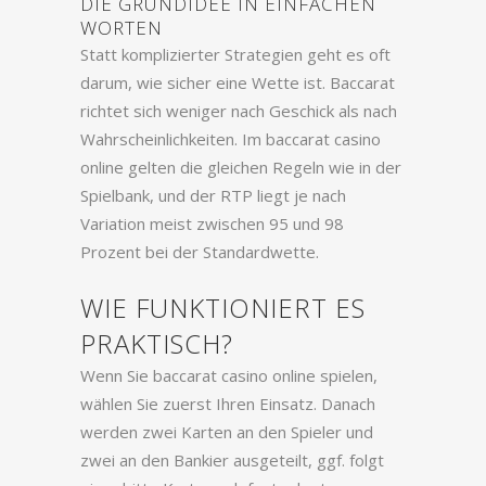
DIE GRUNDIDEE IN EINFACHEN
WORTEN
Statt komplizierter Strategien geht es oft
darum, wie sicher eine Wette ist. Baccarat
richtet sich weniger nach Geschick als nach
Wahrscheinlichkeiten. Im baccarat casino
online gelten die gleichen Regeln wie in der
Spielbank, und der RTP liegt je nach
Variation meist zwischen 95 und 98
Prozent bei der Standardwette.
WIE FUNKTIONIERT ES
PRAKTISCH?
Wenn Sie baccarat casino online spielen,
wählen Sie zuerst Ihren Einsatz. Danach
werden zwei Karten an den Spieler und
zwei an den Bankier ausgeteilt, ggf. folgt