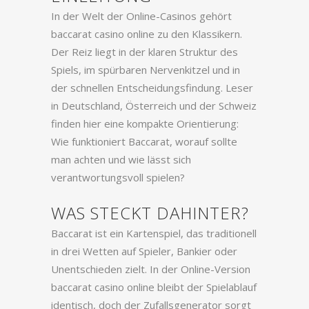
In der Welt der Online-Casinos gehört
baccarat casino online zu den Klassikern.
Der Reiz liegt in der klaren Struktur des
Spiels, im spürbaren Nervenkitzel und in
der schnellen Entscheidungsfindung. Leser
in Deutschland, Österreich und der Schweiz
finden hier eine kompakte Orientierung:
Wie funktioniert Baccarat, worauf sollte
man achten und wie lässt sich
verantwortungsvoll spielen?
WAS STECKT DAHINTER?
Baccarat ist ein Kartenspiel, das traditionell
in drei Wetten auf Spieler, Bankier oder
Unentschieden zielt. In der Online-Version
baccarat casino online bleibt der Spielablauf
identisch, doch der Zufallsgenerator sorgt