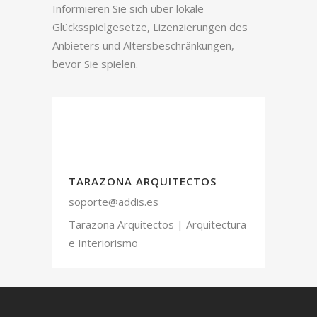
Informieren Sie sich über lokale
Glücksspielgesetze, Lizenzierungen des
Anbieters und Altersbeschränkungen,
bevor Sie spielen.
TARAZONA ARQUITECTOS
soporte@addis.es
Tarazona Arquitectos | Arquitectura
e Interiorismo