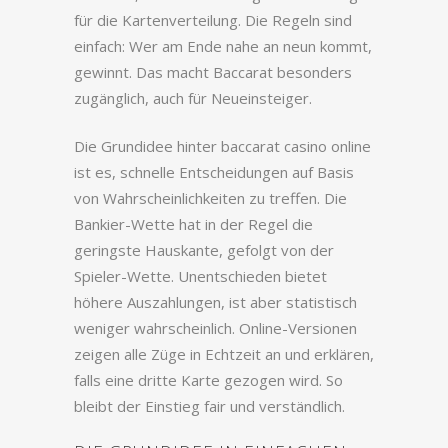
für die Kartenverteilung. Die Regeln sind
einfach: Wer am Ende nahe an neun kommt,
gewinnt. Das macht Baccarat besonders
zugänglich, auch für Neueinsteiger.
Die Grundidee hinter baccarat casino online
ist es, schnelle Entscheidungen auf Basis
von Wahrscheinlichkeiten zu treffen. Die
Bankier-Wette hat in der Regel die
geringste Hauskante, gefolgt von der
Spieler-Wette. Unentschieden bietet
höhere Auszahlungen, ist aber statistisch
weniger wahrscheinlich. Online-Versionen
zeigen alle Züge in Echtzeit an und erklären,
falls eine dritte Karte gezogen wird. So
bleibt der Einstieg fair und verständlich.