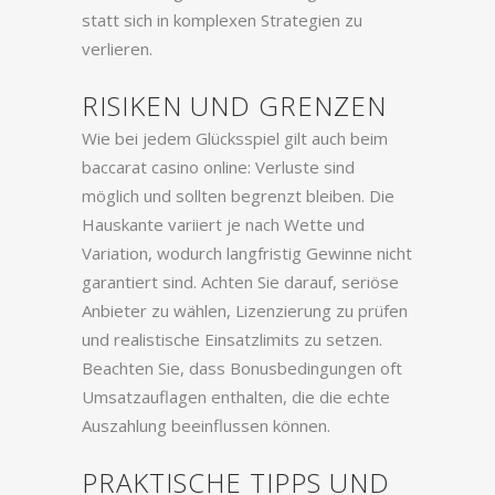
statt sich in komplexen Strategien zu
verlieren.
RISIKEN UND GRENZEN
Wie bei jedem Glücksspiel gilt auch beim
baccarat casino online: Verluste sind
möglich und sollten begrenzt bleiben. Die
Hauskante variiert je nach Wette und
Variation, wodurch langfristig Gewinne nicht
garantiert sind. Achten Sie darauf, seriöse
Anbieter zu wählen, Lizenzierung zu prüfen
und realistische Einsatzlimits zu setzen.
Beachten Sie, dass Bonusbedingungen oft
Umsatzauflagen enthalten, die die echte
Auszahlung beeinflussen können.
PRAKTISCHE TIPPS UND