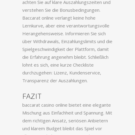
achten Sie auf klare Auszahlungszeiten und
verstehen Sie die Bonusbedingungen.
Baccarat online verlangt keine hohe
Lernkurve, aber eine verantwortungsvolle
Herangehensweise. Informieren Sie sich
über Withdrawals, Einzahlungslimits und die
Spielgeschwindigkeit der Plattform, damit
die Erfahrung angenehm bleibt. Schließlich
lohnt es sich, eine kurze Checkliste
durchzugehen: Lizenz, Kundenservice,
Transparenz der Auszahlungen.
FAZIT
baccarat casino online bietet eine elegante
Mischung aus Einfachheit und Spannung. Mit
dem richtigen Ansatz, seriösen Anbietern
und klarem Budget bleibt das Spiel vor