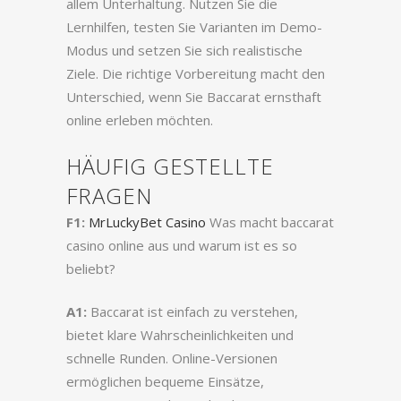
allem Unterhaltung. Nutzen Sie die
Lernhilfen, testen Sie Varianten im Demo-
Modus und setzen Sie sich realistische
Ziele. Die richtige Vorbereitung macht den
Unterschied, wenn Sie Baccarat ernsthaft
online erleben möchten.
HÄUFIG GESTELLTE
FRAGEN
F1:
MrLuckyBet Casino
Was macht baccarat
casino online aus und warum ist es so
beliebt?
A1:
Baccarat ist einfach zu verstehen,
bietet klare Wahrscheinlichkeiten und
schnelle Runden. Online-Versionen
ermöglichen bequeme Einsätze,