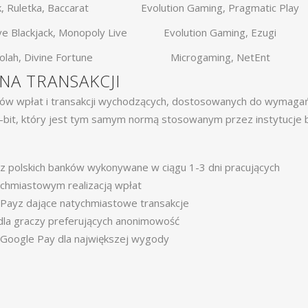
k, Ruletka, Baccarat
Evolution Gaming, Pragmatic Play
ive Blackjack, Monopoly Live
Evolution Gaming, Ezugi
lah, Divine Fortune
Microgaming, NetEnt
NA TRANSAKCJI
 wpłat i transakcji wychodzących, dostosowanych do wymagań po
it, który jest tym samym normą stosowanym przez instytucje b
z polskich banków wykonywane w ciągu 1-3 dni pracujących
ychmiastowym realizacją wpłat
ecoPayz dające natychmiastowe transakcje
 dla graczy preferujących anonimowość
, Google Pay dla największej wygody