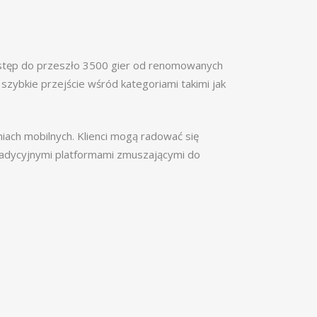
ostęp do przeszło 3500 gier od renomowanych
szybkie przejście wśród kategoriami takimi jak
ach mobilnych. Klienci mogą radować się
radycyjnymi platformami zmuszającymi do