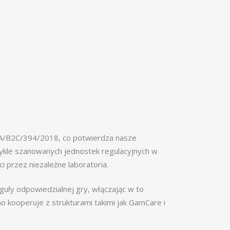
GA/B2C/394/2018, co potwierdza nasze
ykle szanowanych jednostek regulacyjnych w
i przez niezależne laboratoria.
ły odpowiedzialnej gry, włączając w to
o kooperuje z strukturami takimi jak GamCare i