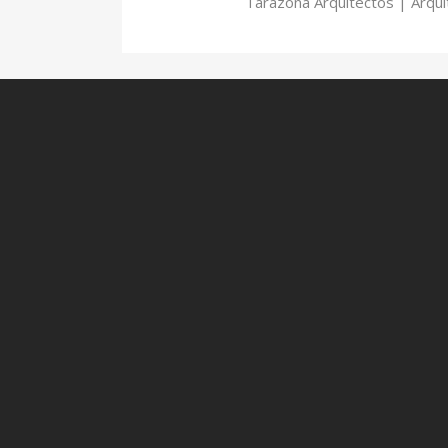
Tarazona Arquitectos | Arqui