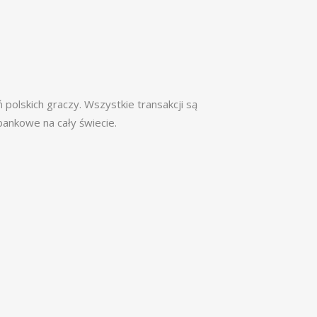
lskich graczy. Wszystkie transakcji są
ankowe na cały świecie.