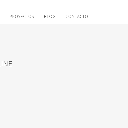
PROYECTOS
BLOG
CONTACTO
LINE