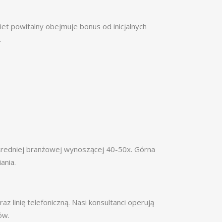
t powitalny obejmuje bonus od inicjalnych
.
redniej branżowej wynoszącej 40-50x. Górna
ania.
z linię telefoniczną. Nasi konsultanci operują
ów.