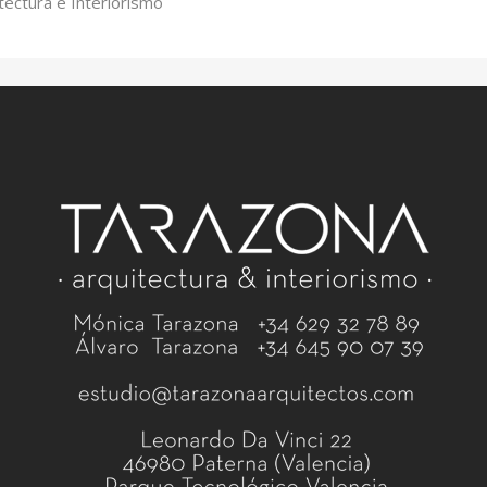
tectura e Interiorismo