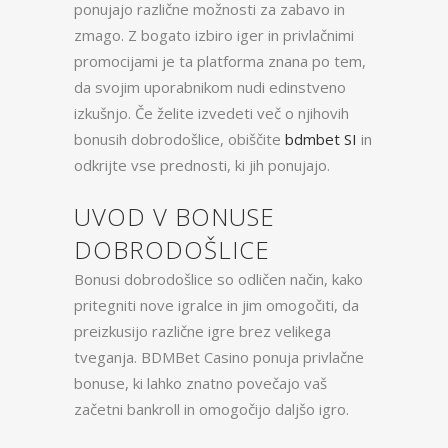
ponujajo različne možnosti za zabavo in
zmago. Z bogato izbiro iger in privlačnimi
promocijami je ta platforma znana po tem,
da svojim uporabnikom nudi edinstveno
izkušnjo. Če želite izvedeti več o njihovih
bonusih dobrodošlice, obiščite
bdmbet SI
in
odkrijte vse prednosti, ki jih ponujajo.
UVOD V BONUSE
DOBRODOŠLICE
Bonusi dobrodošlice so odličen način, kako
pritegniti nove igralce in jim omogočiti, da
preizkusijo različne igre brez velikega
tveganja. BDMBet Casino ponuja privlačne
bonuse, ki lahko znatno povečajo vaš
začetni bankroll in omogočijo daljšo igro.