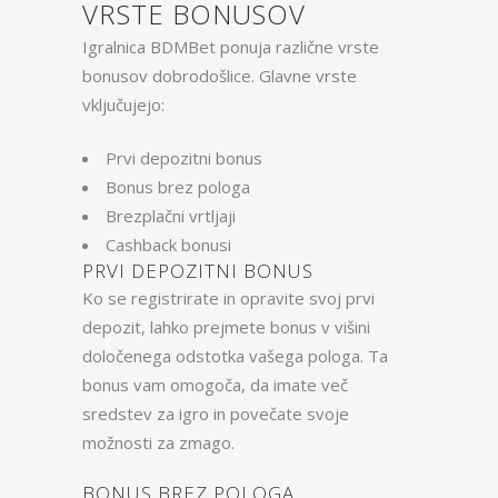
VRSTE BONUSOV
Igralnica BDMBet ponuja različne vrste
bonusov dobrodošlice. Glavne vrste
vključujejo:
Prvi depozitni bonus
Bonus brez pologa
Brezplačni vrtljaji
Cashback bonusi
PRVI DEPOZITNI BONUS
Ko se registrirate in opravite svoj prvi
depozit, lahko prejmete bonus v višini
določenega odstotka vašega pologa. Ta
bonus vam omogoča, da imate več
sredstev za igro in povečate svoje
možnosti za zmago.
BONUS BREZ POLOGA