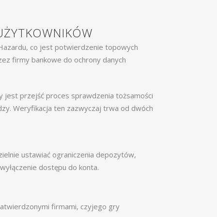
 UŻYTKOWNIKÓW
 Hazardu, co jest potwierdzenie topowych
zez firmy bankowe do ochrony danych
y jest przejść proces sprawdzenia tożsamości
ędzy. Weryfikacja ten zazwyczaj trwa od dwóch
ielnie ustawiać ograniczenia depozytów,
 wyłączenie dostępu do konta.
atwierdzonymi firmami, czyjego gry