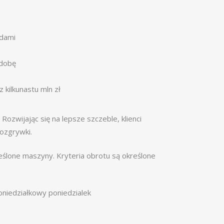
odami
 dobę
kilkunastu mln zł
Rozwijając się na lepsze szczeble, klienci
ozgrywki.
ślone maszyny. Kryteria obrotu są określone
niedziałkowy poniedzialek