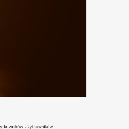
Użytkowników Użytkowników