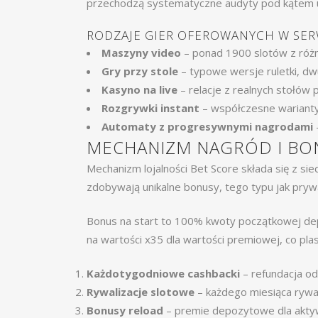
przechodzą systematyczne audyty pod kątem u
RODZAJE GIER OFEROWANYCH W SER
Maszyny video
– ponad 1900 slotów z róż
Gry przy stole
– typowe wersje ruletki, dwu
Kasyno na live
– relacje z realnych stołó
Rozgrywki instant
– współczesne warianty 
Automaty z progresywnymi nagrodami
MECHANIZM NAGRÓD I B
Mechanizm lojalności Bet Score składa się z sie
zdobywają unikalne bonusy, tego typu jak pryw
Bonus na start to 100% kwoty początkowej dep
na wartości x35 dla wartości premiowej, co plas
Każdotygodniowe cashbacki
– refundacja o
Rywalizacje slotowe
– każdego miesiąca rywal
Bonusy reload
– premie depozytowe dla aktyw