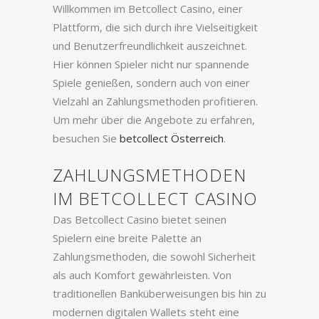
Willkommen im Betcollect Casino, einer
Plattform, die sich durch ihre Vielseitigkeit
und Benutzerfreundlichkeit auszeichnet.
Hier können Spieler nicht nur spannende
Spiele genießen, sondern auch von einer
Vielzahl an Zahlungsmethoden profitieren.
Um mehr über die Angebote zu erfahren,
besuchen Sie
betcollect Österreich
.
ZAHLUNGSMETHODEN
IM BETCOLLECT CASINO
Das Betcollect Casino bietet seinen
Spielern eine breite Palette an
Zahlungsmethoden, die sowohl Sicherheit
als auch Komfort gewährleisten. Von
traditionellen Banküberweisungen bis hin zu
modernen digitalen Wallets steht eine