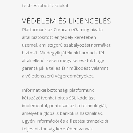
testreszabott akciókat.
VÉDELEM ÉS LICENCELÉS
Platformunk az Curacao eGaming hivatal
által biztosított engedély keretében
üzemel, ami szigorú szabályozási normákat
biztosít. Mindegyik játékunk harmadik fél
általi ellenőrzésen megy keresztül, hogy
garantáljuk a teljes fair működést valamint
a véletlenszerű végeredményeket.
Informatikai biztonsági platformunk
kétszázötvenhat bites SSL kódolást
implementál, pontosan azt a technológiát,
amelyet a globális bankok is használnak.
Egyéni információi és a fizetési tranzakciói
teljes biztonság keretében vannak