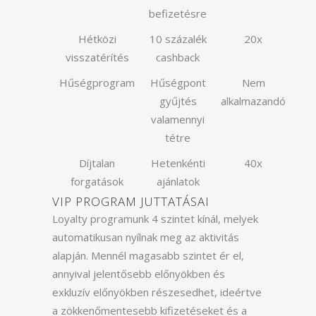
befizetésre
Hétközi
10 százalék
20x
visszatérítés
cashback
Hűségprogram
Hűségpont
Nem
gyűjtés
alkalmazandó
valamennyi
tétre
Díjtalan
Hetenkénti
40x
forgatások
ajánlatok
VIP PROGRAM JUTTATÁSAI
Loyalty programunk 4 szintet kínál, melyek
automatikusan nyílnak meg az aktivitás
alapján. Mennél magasabb szintet ér el,
annyival jelentősebb előnyökben és
exkluzív előnyökben részesedhet, ideértve
a zökkenőmentesebb kifizetéseket és a