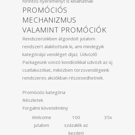
forintos nyereményt is kínálhatnak
PROMÓCIÓS
MECHANIZMUS
VALAMINT PROMÓCIÓK
Rendszerünkben átgondolt jutalom
rendszert alakítottunk ki, ami mindegyik
kategóriájú vendéget díjaz. Üdvözlő
Packageünk vonzó kondíciókkal üdvözli az új
csatlakozókat, miközben törzsvendégeink
rendszeres akciókban részesedhetnek.
Promóciós kategória
Részletek
Forgalmi követelmény
Welcome
100
35x
jutalom
százalék az
kezdeti