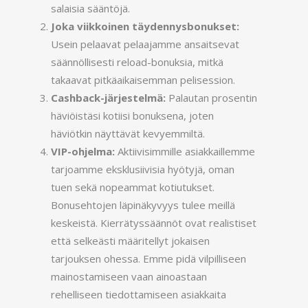
salaisia sääntöjä.
Joka viikkoinen täydennysbonukset:
Usein pelaavat pelaajamme ansaitsevat
säännöllisesti reload-bonuksia, mitkä
takaavat pitkäaikaisemman pelisession.
Cashback-järjestelmä:
Palautan prosentin
häviöistäsi kotiisi bonuksena, joten
häviötkin näyttävät kevyemmiltä.
VIP-ohjelma:
Aktiivisimmille asiakkaillemme
tarjoamme eksklusiivisia hyötyjä, oman
tuen sekä nopeammat kotiutukset.
Bonusehtojen läpinäkyvyys tulee meillä
keskeistä. Kierrätyssäännöt ovat realistiset
että selkeästi määritellyt jokaisen
tarjouksen ohessa. Emme pidä vilpilliseen
mainostamiseen vaan ainoastaan
rehelliseen tiedottamiseen asiakkaita