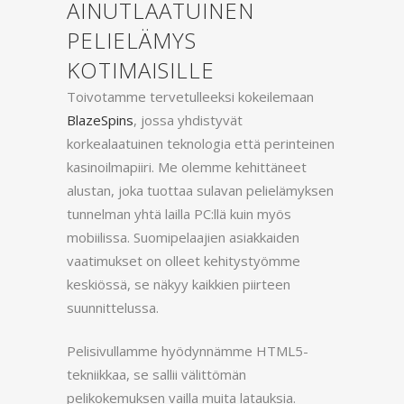
AINUTLAATUINEN
PELIELÄMYS
KOTIMAISILLE
Toivotamme tervetulleeksi kokeilemaan
BlazeSpins
, jossa yhdistyvät
korkealaatuinen teknologia että perinteinen
kasinoilmapiiri. Me olemme kehittäneet
alustan, joka tuottaa sulavan pelielämyksen
tunnelman yhtä lailla PC:llä kuin myös
mobiilissa. Suomipelaajien asiakkaiden
vaatimukset on olleet kehitystyömme
keskiössä, se näkyy kaikkien piirteen
suunnittelussa.
Pelisivullamme hyödynnämme HTML5-
tekniikkaa, se sallii välittömän
pelikokemuksen vailla muita latauksia.