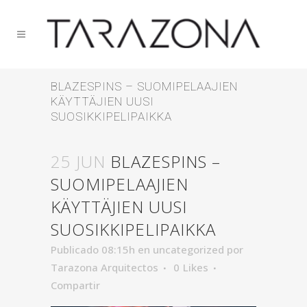
BLAZESPINS – SUOMIPELAAJIEN
KÄYTTÄJIEN UUSI
SUOSIKKIPELIPAIKKA
25 JUN
BLAZESPINS –
SUOMIPELAAJIEN
KÄYTTÄJIEN UUSI
SUOSIKKIPELIPAIKKA
Publicado 08:15h
en
uncategorized
por
Tarazona Arquitectos
0
Likes
Compartir