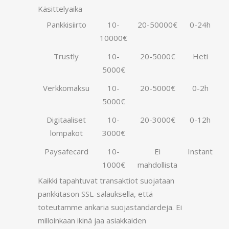
Käsittelyaika
Pankkisiirto
10-
20-50000€
0-24h
10000€
Trustly
10-
20-5000€
Heti
5000€
Verkkomaksu
10-
20-5000€
0-2h
5000€
Digitaaliset
10-
20-3000€
0-12h
lompakot
3000€
Paysafecard
10-
Ei
Instant
1000€
mahdollista
Kaikki tapahtuvat transaktiot suojataan
pankkitason SSL-salauksella, että
toteutamme ankaria suojastandardeja. Ei
milloinkaan ikinä jaa asiakkaiden