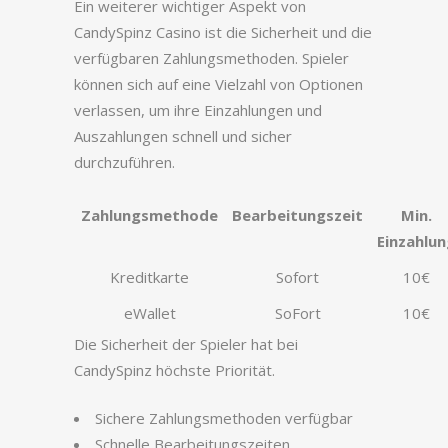
Ein weiterer wichtiger Aspekt von
CandySpinz Casino ist die Sicherheit und die
verfügbaren Zahlungsmethoden. Spieler
können sich auf eine Vielzahl von Optionen
verlassen, um ihre Einzahlungen und
Auszahlungen schnell und sicher
durchzuführen.
Zahlungsmethode
Bearbeitungszeit
Min.
Einzahlu
Kreditkarte
Sofort
10€
eWallet
SoFort
10€
Die Sicherheit der Spieler hat bei
CandySpinz höchste Priorität.
Sichere Zahlungsmethoden verfügbar
Schnelle Bearbeitungszeiten