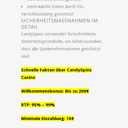
Vertrauliche Daten durch SSL-
Verschlüsselung geschützt
SICHERHEITSMASSNAHMEN IM D
ETAIL
CandySpinz verwendet fortschrittliche
Sicherheitsprotokolle, um sicherzustellen,
dass alle Spielerinformationen geschützt
sind.
Schnelle Fakten über CandySpinz
Casino
Willkommensbonus: Bis zu 200€
RTP: 95% – 99%
Minimale Einzahlung: 10€