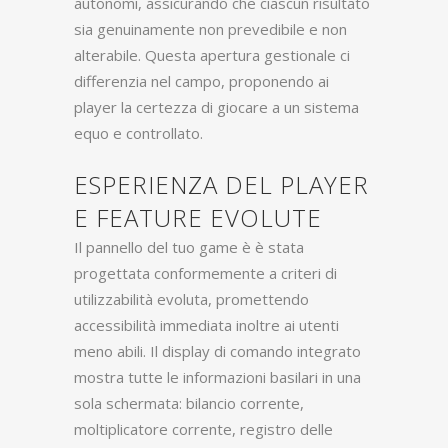
autonomi, assicurando che ciascun risultato
sia genuinamente non prevedibile e non
alterabile. Questa apertura gestionale ci
differenzia nel campo, proponendo ai
player la certezza di giocare a un sistema
equo e controllato.
ESPERIENZA DEL PLAYER
E FEATURE EVOLUTE
Il pannello del tuo game è è stata
progettata conformemente a criteri di
utilizzabilità evoluta, promettendo
accessibilità immediata inoltre ai utenti
meno abili. Il display di comando integrato
mostra tutte le informazioni basilari in una
sola schermata: bilancio corrente,
moltiplicatore corrente, registro delle