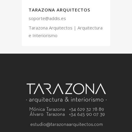
TARAZONA ARQUITECTOS
soporte@addis.es
Tarazona Arquitectos | Arquitectura
e Interiorismo