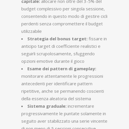
capitale:
allocare non oltre del 3-5% del
budget complessivo per singola sessione,
consentendo in questo modo di gestire cicli
perdenti senza compromettere il budget
utilizzabile
Strategia del bonus target:
fissare in
anticipo target di coefficiente realistici e
seguirli scrupolosamente, sfuggendo
opzioni emotive durante il gioco
Esame dei pattern di gameplay:
monitorare attentamente le progressioni
antecedenti per identificare pattern
ripetitive, anche se permanendo coscienti
della essenza aleatoria del sistema
Sistema graduale:
incrementare
progressivamente le puntate solamente in
seguito aver stabilizzato una serie vincente
di non meno di 5 sessioni consecutive