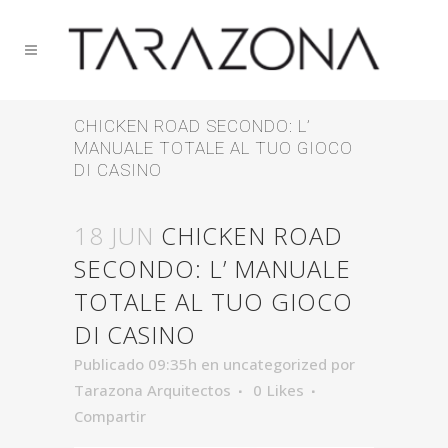
CHICKEN ROAD SECONDO: L’
MANUALE TOTALE AL TUO GIOCO
DI CASINO
18 JUN
CHICKEN ROAD
SECONDO: L’ MANUALE
TOTALE AL TUO GIOCO
DI CASINO
Publicado 09:35h
en
uncategorized
por
Tarazona Arquitectos
0
Likes
Compartir