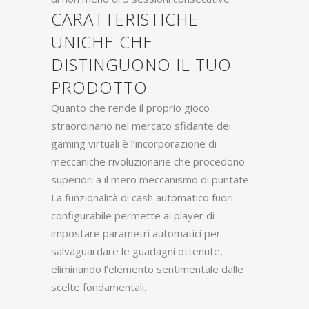
CARATTERISTICHE
UNICHE CHE
DISTINGUONO IL TUO
PRODOTTO
Quanto che rende il proprio gioco
straordinario nel mercato sfidante dei
gaming virtuali è l’incorporazione di
meccaniche rivoluzionarie che procedono
superiori a il mero meccanismo di puntate.
La funzionalità di cash automatico fuori
configurabile permette ai player di
impostare parametri automatici per
salvaguardare le guadagni ottenute,
eliminando l’elemento sentimentale dalle
scelte fondamentali.