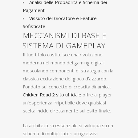
Analisi delle Probabilità e Schema dei
Pagamenti
Vissuto del Giocatore e Feature
Sofisticate
MECCANISMI DI BASE E
SISTEMA DI GAMEPLAY
Il tuo titolo costituisce una rivoluzione
moderna nel mondo dei gaming digitali,
mescolando componenti di strategia con la
classica eccitazione del gioco d’azzardo.
Fondato sul concetto di crescita dinamica,
Chicken Road 2 sito ufficiale
offre ai player
un’esperienza irripetibile dove qualsiasi
scelta incide direttamente sul esito finale.
La architettura essenziale si sviluppa su un
schema di moltiplicatori progressivi