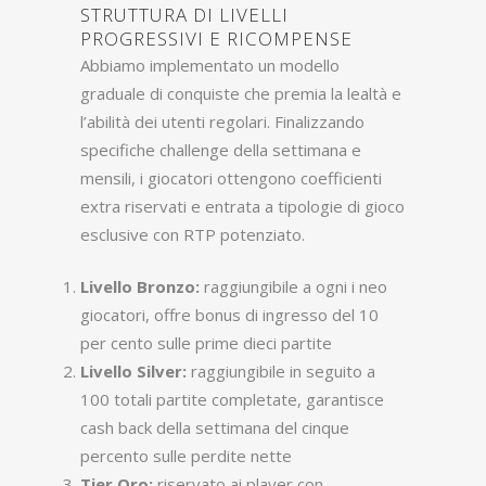
STRUTTURA DI LIVELLI
PROGRESSIVI E RICOMPENSE
Abbiamo implementato un modello
graduale di conquiste che premia la lealtà e
l’abilità dei utenti regolari. Finalizzando
specifiche challenge della settimana e
mensili, i giocatori ottengono coefficienti
extra riservati e entrata a tipologie di gioco
esclusive con RTP potenziato.
Livello Bronzo:
raggiungibile a ogni i neo
giocatori, offre bonus di ingresso del 10
per cento sulle prime dieci partite
Livello Silver:
raggiungibile in seguito a
100 totali partite completate, garantisce
cash back della settimana del cinque
percento sulle perdite nette
Tier Oro:
riservato ai player con