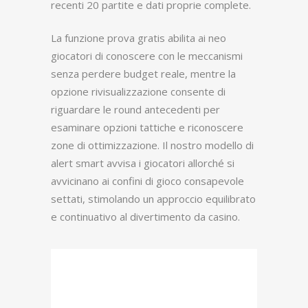
recenti 20 partite e dati proprie complete.
La funzione prova gratis abilita ai neo
giocatori di conoscere con le meccanismi
senza perdere budget reale, mentre la
opzione rivisualizzazione consente di
riguardare le round antecedenti per
esaminare opzioni tattiche e riconoscere
zone di ottimizzazione. Il nostro modello di
alert smart avvisa i giocatori allorché si
avvicinano ai confini di gioco consapevole
settati, stimolando un approccio equilibrato
e continuativo al divertimento da casino.