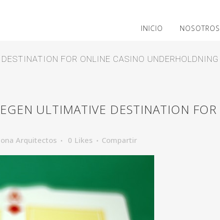
INICIO
NOSOTROS
 DESTINATION FOR ONLINE CASINO UNDERHOLDNING
EGEN ULTIMATIVE DESTINATION FOR
ona Arquitectos
0
Likes
Compartir