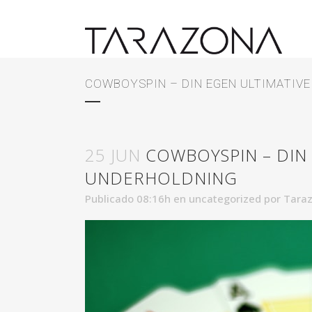
COWBOYSPIN – DIN EGEN ULTIMATIVE
25 JUN
COWBOYSPIN – DIN 
UNDERHOLDNING
Publicado 08:16h
en
uncategorized
por
Taraz