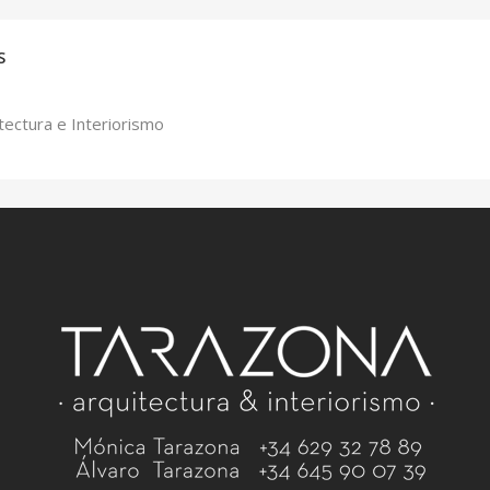
S
tectura e Interiorismo