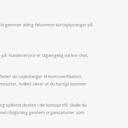
. Vi gemmer aldrig følsomme kortoplysninger på
på. Kundeservice er tilgængelig via live chat,
der du vejledninger til kontoverifikation,
minutter, hvilket sikrer at du hurtigt kommer
 spilletid direkte i din kontoprofil. Skulle du
ionel rådgivning gennem organisationer som