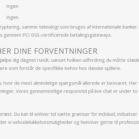
Ingen
Ingen
kryptering, samme teknologi som bruges af internationale banker
res gennem PCI DSS-certificerede betalingsgateways.
HER DINE FORVENTNINGER
jælpe dig døgnet rundt, uanset hvilken udfordring du måtte støde 
re som forstår de specifikke behov hos danske spillere.
 hvor de mest almindelige spørgsmål allerede er besvaret. Her fin
sninger. Vores gennemsnitlige responstid på live chat er under to 
riøst. Du kan til enhver tid sætte grænser for indskud, indsatser og
yder vi selvudelukkelsesmuligheder og henviser gerne til profess