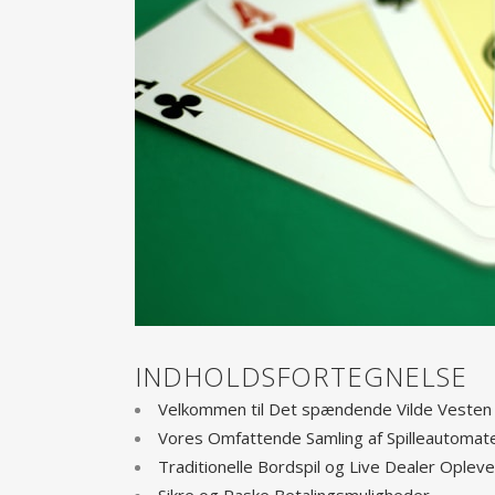
INDHOLDSFORTEGNELSE
Velkommen til Det spændende Vilde Vesten 
Vores Omfattende Samling af Spilleautomat
Traditionelle Bordspil og Live Dealer Opleve