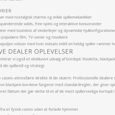
ORIER
iner med nostalgisk charme og enkle spillemekanikker
spanderende wilds, free spins og interaktive bonusrunder
r med tusindvis af vinderlinjer og dynamiske hjulkonfiguratione
 populære film, TV-serier og musikere
epuljen vokser med hver indsats indtil en heldig spiller rammer 
IVE DEALER OPLEVELSER
er vi også et eksklusivt udvalg af bordspil. Roulette, blackjack, 
din spillestil og strategi.
e casino-atmosfære direkte til din skærm. Professionelle dealere 
. Live blackjack-bordene fungerer med standardregler, der giver sp
eret faktum der gør dette til et af de mest spillervenlige kortspil 
ra et fysisk casino uden at forlade hjemmet