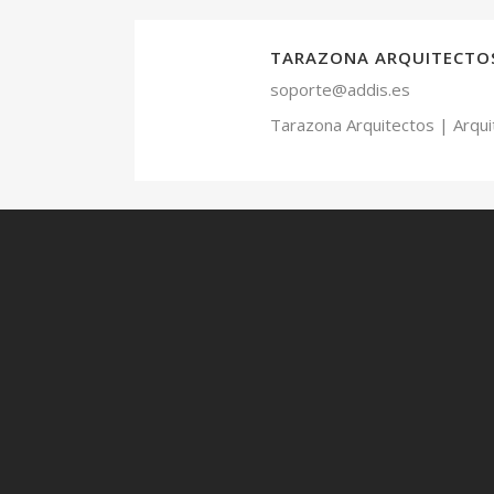
TARAZONA ARQUITECTO
soporte@addis.es
Tarazona Arquitectos | Arqui