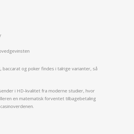
r
hovedgevinsten
baccarat og poker findes i talrige varianter, så
sender i HD-kvalitet fra moderne studier, hvor
illeren en matematisk forventet tilbagebetaling
i casinoverdenen.