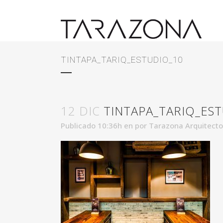
TINTAPA_TARIQ_ESTUDIO_10
12 DIC
TINTAPA_TARIQ_ES
Publicado 10:36h
en
por
Tarazona Arquitect