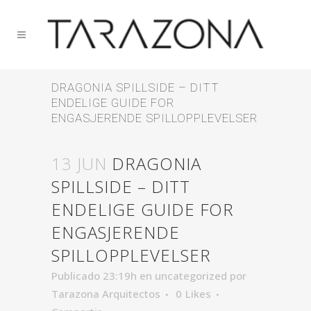
DRAGONIA SPILLSIDE – DITT
ENDELIGE GUIDE FOR
ENGASJERENDE SPILLOPPLEVELSER
13 JUN
DRAGONIA
SPILLSIDE – DITT
ENDELIGE GUIDE FOR
ENGASJERENDE
SPILLOPPLEVELSER
Publicado 23:19h
en
uncategorized
por
Tarazona Arquitectos
0
Likes