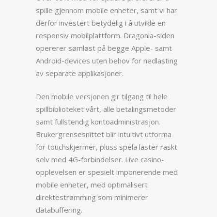
spille gjennom mobile enheter, samt vi har
derfor investert betydelig i å utvikle en
responsiv mobilplattform. Dragonia-siden
opererer sømløst på begge Apple- samt
Android-devices uten behov for nedlasting
av separate applikasjoner.
Den mobile versjonen gir tilgang til hele
spillbiblioteket vårt, alle betalingsmetoder
samt fullstendig kontoadministrasjon.
Brukergrensesnittet blir intuitivt utforma
for touchskjermer, pluss spela laster raskt
selv med 4G-forbindelser. Live casino-
opplevelsen er spesielt imponerende med
mobile enheter, med optimalisert
direktestrømming som minimerer
databuffering.