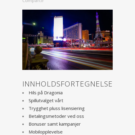
Compartir
INNHOLDSFORTEGNELSE
Hils på Dragonia
Spillutvalget vårt
Trygghet pluss lisensiering
Betalingsmetoder ved oss
Bonuser samt kampanjer
Mobilopplevelse