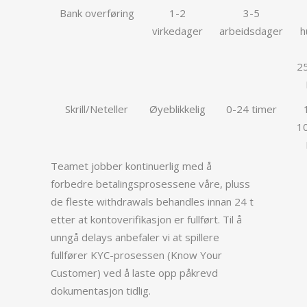
Bank overføring
1-2
3-5
virkedager
arbeidsdager
h
2
Skrill/Neteller
Øyeblikkelig
0-24 timer
1
Teamet jobber kontinuerlig med å
forbedre betalingsprosessene våre, pluss
de fleste withdrawals behandles innan 24 t
etter at kontoverifikasjon er fullført. Til å
unngå delays anbefaler vi at spillere
fullfører KYC-prosessen (Know Your
Customer) ved å laste opp påkrevd
dokumentasjon tidlig.