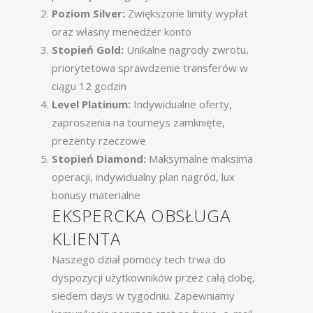
Poziom Silver:
Zwiększone limity wypłat
oraz własny menedżer konto
Stopień Gold:
Unikalne nagrody zwrotu,
priorytetowa sprawdzenie transferów w
ciągu 12 godzin
Level Platinum:
Indywidualne oferty,
zaproszenia na tourneys zamknięte,
prezenty rzeczowe
Stopień Diamond:
Maksymalne maksima
operacji, indywidualny plan nagród, lux
bonusy materialne
EKSPERCKA OBSŁUGA
KLIENTA
Naszego dział pomocy tech trwa do
dyspozycji użytkowników przez całą dobę,
siedеm days w tygodniu. Zapewniamy