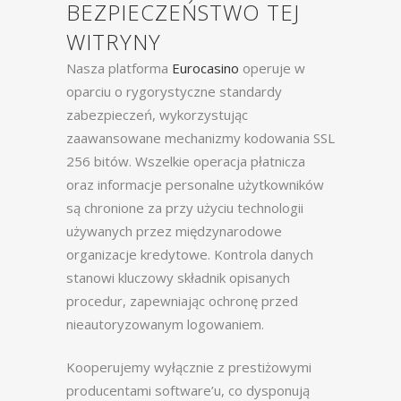
BEZPIECZEŃSTWO TEJ
WITRYNY
Nasza platforma
Eurocasino
operuje w
oparciu o rygorystyczne standardy
zabezpieczeń, wykorzystując
zaawansowane mechanizmy kodowania SSL
256 bitów. Wszelkie operacja płatnicza
oraz informacje personalne użytkowników
są chronione za przy użyciu technologii
używanych przez międzynarodowe
organizacje kredytowe. Kontrola danych
stanowi kluczowy składnik opisanych
procedur, zapewniając ochronę przed
nieautoryzowanym logowaniem.
Kooperujemy wyłącznie z prestiżowymi
producentami software’u, co dysponują