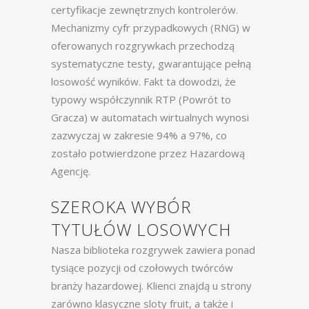
certyfikacje zewnętrznych kontrolerów.
Mechanizmy cyfr przypadkowych (RNG) w
oferowanych rozgrywkach przechodzą
systematyczne testy, gwarantujące pełną
losowość wyników. Fakt ta dowodzi, że
typowy współczynnik RTP (Powrót to
Gracza) w automatach wirtualnych wynosi
zazwyczaj w zakresie 94% a 97%, co
zostało potwierdzone przez Hazardową
Agencję.
SZEROKA WYBÓR
TYTUŁÓW LOSOWYCH
Nasza biblioteka rozgrywek zawiera ponad
tysiące pozycji od czołowych twórców
branży hazardowej. Klienci znajdą u strony
zarówno klasyczne sloty fruit, a także i