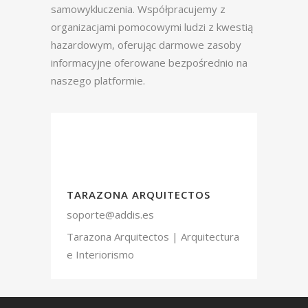
samowykluczenia. Współpracujemy z
organizacjami pomocowymi ludzi z kwestią
hazardowym, oferując darmowe zasoby
informacyjne oferowane bezpośrednio na
naszego platformie.
TARAZONA ARQUITECTOS
soporte@addis.es
Tarazona Arquitectos | Arquitectura
e Interiorismo