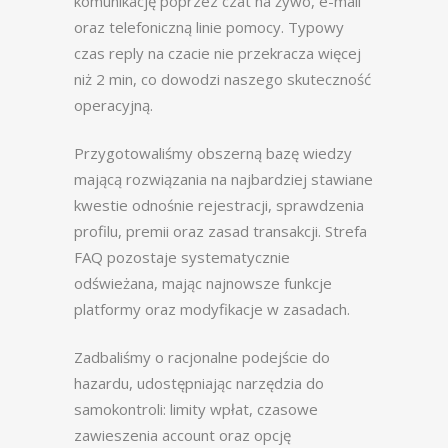
komunikację poprzez czat na żywo, e-mail
oraz telefoniczną linie pomocy. Typowy
czas reply na czacie nie przekracza więcej
niż 2 min, co dowodzi naszego skuteczność
operacyjną.
Przygotowaliśmy obszerną bazę wiedzy
mającą rozwiązania na najbardziej stawiane
kwestie odnośnie rejestracji, sprawdzenia
profilu, premii oraz zasad transakcji. Strefa
FAQ pozostaje systematycznie
odświeżana, mając najnowsze funkcje
platformy oraz modyfikacje w zasadach.
Zadbaliśmy o racjonalne podejście do
hazardu, udostępniając narzędzia do
samokontroli: limity wpłat, czasowe
zawieszenia account oraz opcję