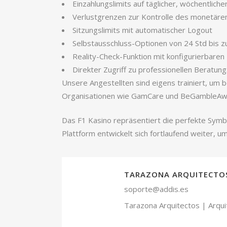
Einzahlungslimits auf täglicher, wöchentlich
Verlustgrenzen zur Kontrolle des monetären
Sitzungslimits mit automatischer Logout
Selbstausschluss-Optionen von 24 Std bis z
Reality-Check-Funktion mit konfigurierbaren 
Direkter Zugriff zu professionellen Beratung
Unsere Angestellten sind eigens trainiert, um b
Organisationen wie GamCare und BeGambleAwa
Das F1 Kasino repräsentiert die perfekte Symbi
Plattform entwickelt sich fortlaufend weiter,
TARAZONA ARQUITECTO
soporte@addis.es
Tarazona Arquitectos | Arqui