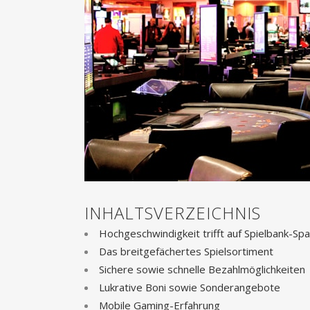
INHALTSVERZEICHNIS
Hochgeschwindigkeit trifft auf Spielbank-Sp
Das breitgefächertes Spielsortiment
Sichere sowie schnelle Bezahlmöglichkeiten
Lukrative Boni sowie Sonderangebote
Mobile Gaming-Erfahrung