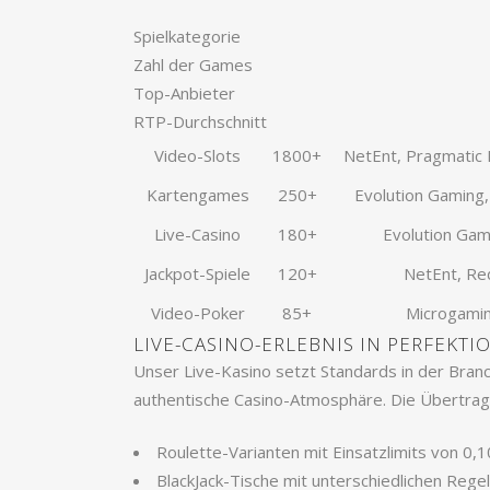
Spielkategorie
Zahl der Games
Top-Anbieter
RTP-Durchschnitt
Video-Slots
1800+
NetEnt, Pragmatic 
Kartengames
250+
Evolution Gaming
Live-Casino
180+
Evolution Gam
Jackpot-Spiele
120+
NetEnt, Re
Video-Poker
85+
Microgamin
LIVE-CASINO-ERLEBNIS IN PERFEKTI
Unser Live-Kasino setzt Standards in der Bra
authentische Casino-Atmosphäre. Die Übertragun
Roulette-Varianten mit Einsatzlimits von 0,
BlackJack-Tische mit unterschiedlichen Reg