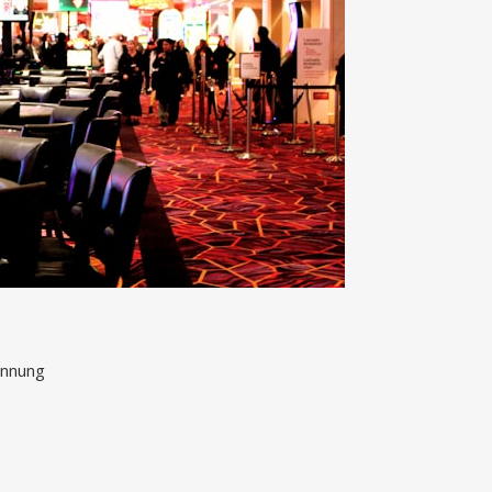
annung