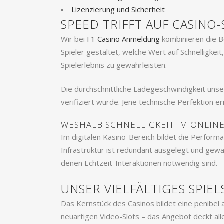
Lizenzierung und Sicherheit
SPEED TRIFFT AUF CASIN
Wir bei
F1 Casino Anmeldung
kombinieren die B
Spieler gestaltet, welche Wert auf Schnelligke
Spielerlebnis zu gewährleisten.
Die durchschnittliche Ladegeschwindigkeit unse
verifiziert wurde. Jene technische Perfektion e
WESHALB SCHNELLIGKEIT IM ONLINE-
Im digitalen Kasino-Bereich bildet die Perfor
Infrastruktur ist redundant ausgelegt und gewä
denen Echtzeit-Interaktionen notwendig sind.
UNSER VIELFÄLTIGES SPIE
Das Kernstück des Casinos bildet eine penibel 
neuartigen Video-Slots – das Angebot deckt al