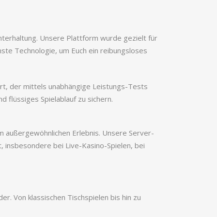
terhaltung. Unsere Plattform wurde gezielt für
rnste Technologie, um Euch ein reibungsloses
ert, der mittels unabhängige Leistungs-Tests
d flüssiges Spielablauf zu sichern.
em außergewöhnlichen Erlebnis. Unsere Server-
, insbesondere bei Live-Kasino-Spielen, bei
r. Von klassischen Tischspielen bis hin zu