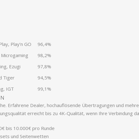
Play, Play’n GO
96,4%
, Microgaming
98,2%
ing, Ezugi
97,8%
d Tiger
94,5%
g, IGT
99,1%
ON
nche. Erfahrene Dealer, hochauflösende Übertragungen und mehr
gsqualität erreicht bis zu 4K-Qualität, wenn Ihre Verbindung da
10€ bis 10.000€ pro Runde
elsets und Seitenwetten