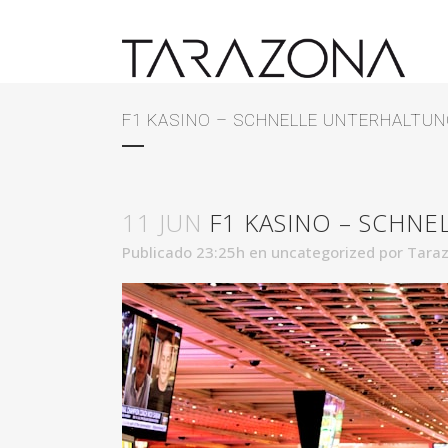
F1 KASINO – SCHNELLE UNTERHALTU
11 JUN
F1 KASINO – SCHN
Publicado 23:25h
en
uncategorized
por
Taraz