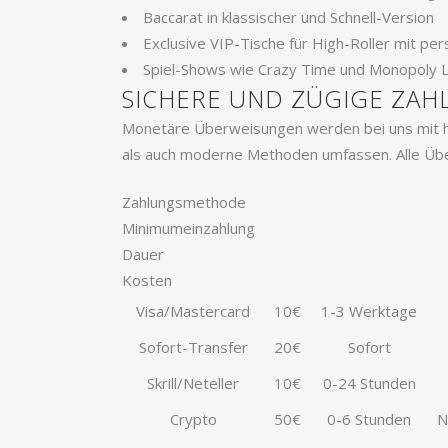
Baccarat in klassischer und Schnell-Version
Exclusive VIP-Tische für High-Roller mit pe
Spiel-Shows wie Crazy Time und Monopoly L
SICHERE UND ZÜGIGE ZA
Monetäre Überweisungen werden bei uns mit höc
als auch moderne Methoden umfassen. Alle Übe
Zahlungsmethode
Minimumeinzahlung
Dauer
Kosten
Visa/Mastercard
10€
1-3 Werktage
Sofort-Transfer
20€
Sofort
Skrill/Neteller
10€
0-24 Stunden
Crypto
50€
0-6 Stunden
N