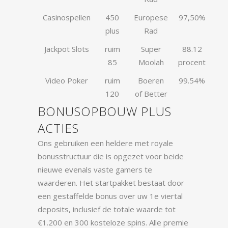
Casinospellen
450
Europese
97,50%
plus
Rad
Jackpot Slots
ruim
Super
88.12
85
Moolah
procent
Video Poker
ruim
Boeren
99.54%
120
of Better
BONUSOPBOUW PLUS
ACTIES
Ons gebruiken een heldere met royale
bonusstructuur die is opgezet voor beide
nieuwe evenals vaste gamers te
waarderen. Het startpakket bestaat door
een gestaffelde bonus over uw 1e viertal
deposits, inclusief de totale waarde tot
€1.200 en 300 kosteloze spins. Alle premie