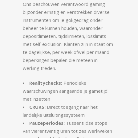
Ons beschouwen verantwoord gaming
bijzonder ernstig en verstrekken diverse
instrumenten om je gokgedrag onder
beheer te kunnen houden, waaronder
depositlimieten, tijdslimieten, losslimits
met self-exclusion. Klanten zijn in staat om
te dagelijkse, per week ofwel per maand
beperkingen bepalen die meteen in
werking treden.
Realitychecks:
Periodieke
waarschuwingen aangaande je gametijd
met inzetten
CRUKS:
Direct toegang naar het
landelijke uitsluitingssysteem
Pauzeperiodes:
Tussentijdse stops
van vierentwintig uren tot zes werkweken