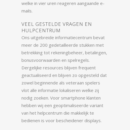
welke in vier uren reageren aangaande e-
mails.
VEEL GESTELDE VRAGEN EN
HULPCENTRUM
Ons uitgebreide informatiecentrum bevat
meer de 200 gedetailleerde stukken met
betrekking tot rekeningbeheer, betalingen,
bonusvoorwaarden en spelregels.
Dergelijke resources blijven frequent
geactualiseerd en blijven zo opgesteld dat
zowel beginnende als veteraan spelers
vlot alle informatie lokaliseren welke zij
nodig zoeken. Voor smartphone klanten
hebben wij een geoptimaliseerde variant
van het helpcentrum die makkelijk te
bedienen is voor bescheidener displays.