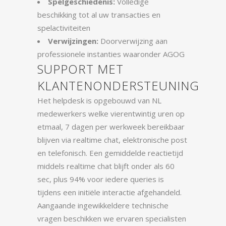
Spelgeschiedenis:
Volledige
beschikking tot al uw transacties en
spelactiviteiten
Verwijzingen:
Doorverwijzing aan
professionele instanties waaronder AGOG
SUPPORT MET
KLANTENONDERSTEUNING
Het helpdesk is opgebouwd van NL
medewerkers welke vierentwintig uren op
etmaal, 7 dagen per werkweek bereikbaar
blijven via realtime chat, elektronische post
en telefonisch. Een gemiddelde reactietijd
middels realtime chat blijft onder als 60
sec, plus 94% voor iedere queries is
tijdens een initiële interactie afgehandeld.
Aangaande ingewikkeldere technische
vragen beschikken we ervaren specialisten