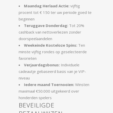
Maandag Herlaad Actie:
vijftig
procent tot € 150 ter uw periode goed te
beginnen
Teruggave Donderdag:
Tot 20%
cashback van nettoverliezen zonder
doorspeelaandelen
Weekeinde Kosteloze Spins:
Ten
minste vijftig rondes op geselecteerde
favorieten
Verjaardagsbonus:
Individuele
cadeautje gebaseerd basis van je VIP-
niveau
Iedere maand Toernooien:
Winsten
maximaal €50.000 uitgekeerd over
honderden spelers
BEVEILIGDE