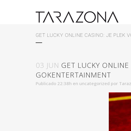
GET LUCKY ONLINE CASINO: JE PLEK
03 JUN
GET LUCKY ONLINE 
GOKENTERTAINMENT
Publicado 22:38h
en
uncategorized
por
Taraz