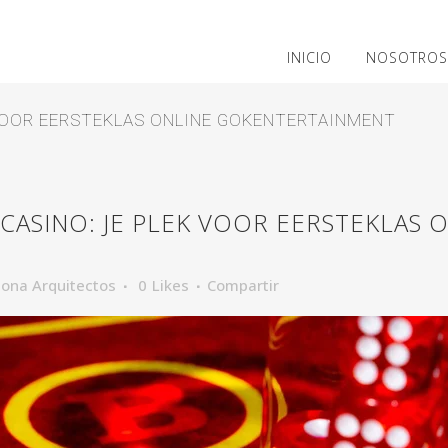
INICIO
NOSOTROS
 VOOR EERSTEKLAS ONLINE GOKENTERTAINMENT
CASINO: JE PLEK VOOR EERSTEKLAS 
ona Arquitectos
0
Likes
Compartir