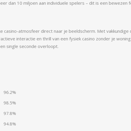
er dan 10 miljoen aan individuele spelers – dit is een bewezen f
e casino-atmosfeer direct naar je beeldscherm. Met vakkundige de
eractieve interactie en thrill van een fysiek casino zonder je won
en single seconde overloopt.
96.2%
98.5%
97.8%
94.8%