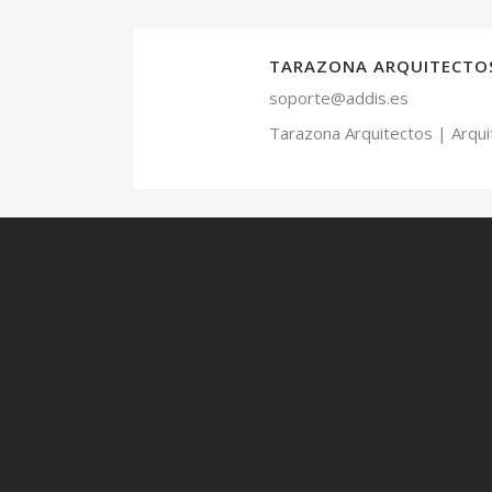
TARAZONA ARQUITECTO
soporte@addis.es
Tarazona Arquitectos | Arqui