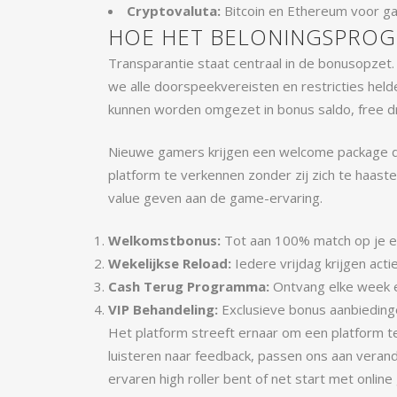
Cryptovaluta:
Bitcoin en Ethereum voor ga
HOE HET BELONINGSPRO
Transparantie staat centraal in de bonusopzet. 
we alle doorspeekvereisten en restricties hel
kunnen worden omgezet in bonus saldo, free dr
Nieuwe gamers krijgen een welcome package dat
platform te verkennen zonder zij zich te haas
value geven aan de game-ervaring.
Welkomstbonus:
Tot aan 100% match op je eer
Wekelijkse Reload:
Iedere vrijdag krijgen ac
Cash Terug Programma:
Ontvang elke week e
VIP Behandeling:
Exclusieve bonus aanbiedinge
Het platform streeft ernaar om een platform te
luisteren naar feedback, passen ons aan verand
ervaren high roller bent of net start met onlin