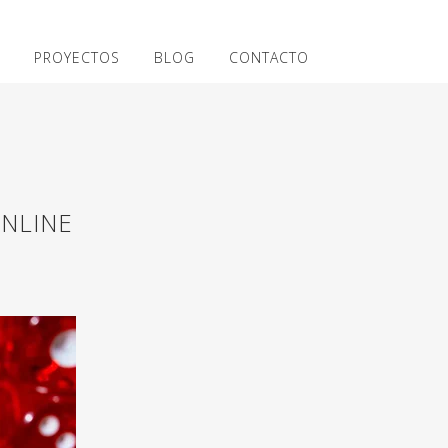
PROYECTOS
BLOG
CONTACTO
ONLINE