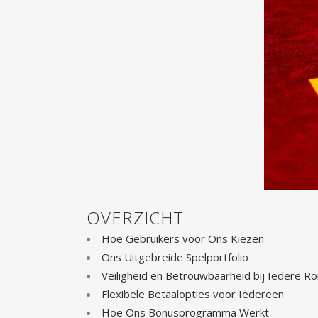
OVERZICHT
Hoe Gebruikers voor Ons Kiezen
Ons Uitgebreide Spelportfolio
Veiligheid en Betrouwbaarheid bij Iedere R
Flexibele Betaalopties voor Iedereen
Hoe Ons Bonusprogramma Werkt