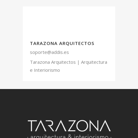
TARAZONA ARQUITECTOS
soporte@addis.es
Tarazona Arquitectos | Arquitectura
e Interiorismo