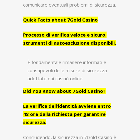
comunicare eventuali problemi di sicurezza.
Quick Facts about 7Gold Casino
Processo di verifica veloce e sicuro,
strumenti di autoesclusione disponibili.
È fondamentale rimanere informati e
consapevoli delle misure di sicurezza
adottate dai casinò online.
Did You Know about 7Gold Casino?
La verifica dell’identità avviene entro
48 ore dalla richiesta per garantire
sicurezza.
Concludendo, la sicurezza in 7Gold Casino è