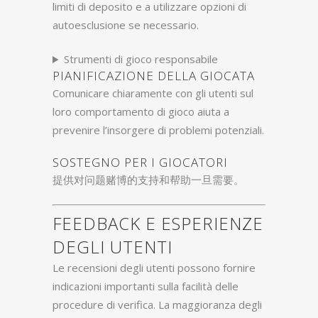
limiti di deposito e a utilizzare opzioni di
autoesclusione se necessario.
Strumenti di gioco responsabile
PIANIFICAZIONE DELLA GIOCATA
Comunicare chiaramente con gli utenti sul
loro comportamento di gioco aiuta a
prevenire l’insorgere di problemi potenziali.
SOSTEGNO PER I GIOCATORI
提供对问题赌博的支持和帮助一旦需要。
FEEDBACK E ESPERIENZE
DEGLI UTENTI
Le recensioni degli utenti possono fornire
indicazioni importanti sulla facilità delle
procedure di verifica. La maggioranza degli