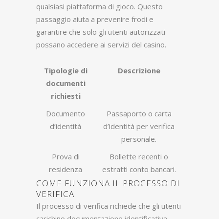
qualsiasi piattaforma di gioco. Questo
passaggio aiuta a prevenire frodi e
garantire che solo gli utenti autorizzati
possano accedere ai servizi del casino.
Tipologie di
Descrizione
documenti
richiesti
Documento
Passaporto o carta
d’identità
d’identità per verifica
personale.
Prova di
Bollette recenti o
residenza
estratti conto bancari.
COME FUNZIONA IL PROCESSO DI
VERIFICA
Il processo di verifica richiede che gli utenti
carichino documentazione identificativa