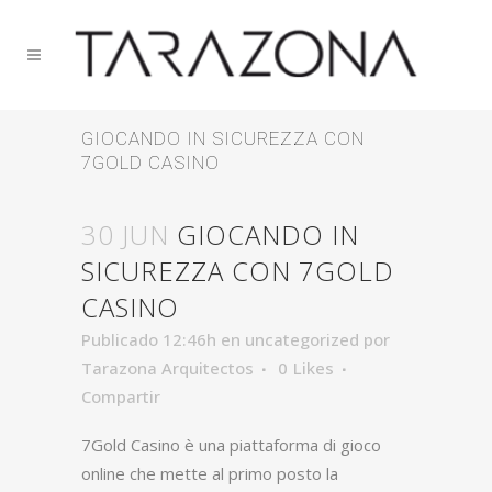
GIOCANDO IN SICUREZZA CON
7GOLD CASINO
30 JUN
GIOCANDO IN
SICUREZZA CON 7GOLD
CASINO
Publicado 12:46h
en
uncategorized
por
Tarazona Arquitectos
0
Likes
Compartir
7Gold Casino è una piattaforma di gioco
online che mette al primo posto la