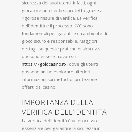
sicurezza dei suoi utenti. Infatti, ogni
giocatore può sentirsi protetto grazie a
rigorose misure di verifica. La verifica
dell’identità e il processo KYC sono
fondamentali per garantire un ambiente di
gioco sicuro e responsabile. Maggiori
dettagli su queste pratiche di sicurezza
possono essere trovati su
https://7goldcasino.it/
, dove gli utenti
possono anche esplorare ulteriori
informazioni sui metodi di protezione
offerti dal casino.
IMPORTANZA DELLA
VERIFICA DELL’IDENTITÀ
La verifica dell’identità è un processo
essenziale per garantire la sicurezza in