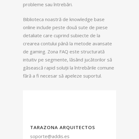
probleme sau întrebări.
Biblioteca noastră de knowledge base
online include peste două sute de piese
detaliate care cuprind subiecte de la
crearea contului până la metode avansate
de gaming. Zona FAQ este structurată
intuitiv pe segmente, lăsând jucătorilor să
găsească rapid soluții la întrebările comune
fără a fi necesar să apeleze suportul.
TARAZONA ARQUITECTOS
soporte@addis.es