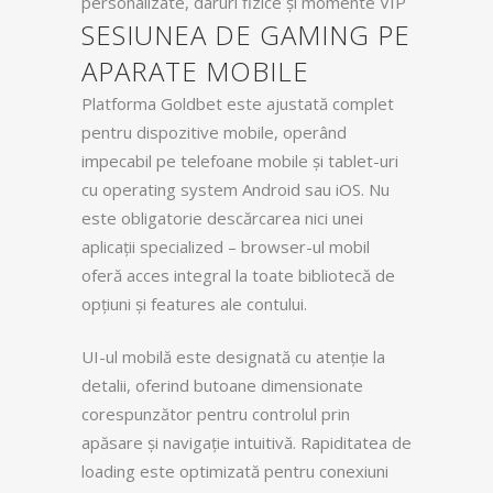
personalizate, daruri fizice și momente VIP
SESIUNEA DE GAMING PE
APARATE MOBILE
Platforma Goldbet este ajustată complet
pentru dispozitive mobile, operând
impecabil pe telefoane mobile și tablet-uri
cu operating system Android sau iOS. Nu
este obligatorie descărcarea nici unei
aplicații specialized – browser-ul mobil
oferă acces integral la toate bibliotecă de
opțiuni și features ale contului.
UI-ul mobilă este designată cu atenție la
detalii, oferind butoane dimensionate
corespunzător pentru controlul prin
apăsare și navigație intuitivă. Rapiditatea de
loading este optimizată pentru conexiuni