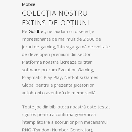
Mobile
COLECȚIA NOSTRU
EXTINS DE OPȚIUNI
Pe
Goldbet
, ne lăudăm cu o selecție
impresionantă de mai mult de 2.500 de
jocuri de gaming, întreaga gamă dezvoltate
de developeri premium din sector.
Platforma noastră lucrează cu titani
software precum Evolution Gaming,
Pragmatic Play Play, NetEnt și Games
Global pentru a prezenta jucătorilor
autohtoni o aventură de memorabilă.
Toate joc din biblioteca noastră este testat
riguros pentru a confirma generarea
întâmplătoare a scorurilor prin mecanismul
RNG (Random Number Generator),