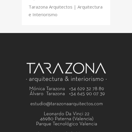
Tarazona Arquitectos | Arquitectura
e Interiorismo