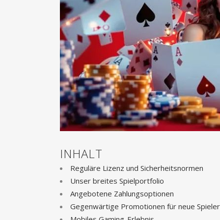
INHALT
Reguläre Lizenz und Sicherheitsnormen
Unser breites Spielportfolio
Angebotene Zahlungsoptionen
Gegenwärtige Promotionen für neue Spieler
Mobiles Gaming-Erlebnis