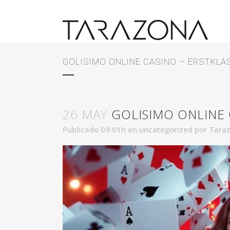
GOLISIMO ONLINE CASINO – ERSTKLAS
26 MAY
GOLISIMO ONLINE C
Publicado 09:01h
en
uncategorized
por
Taraz