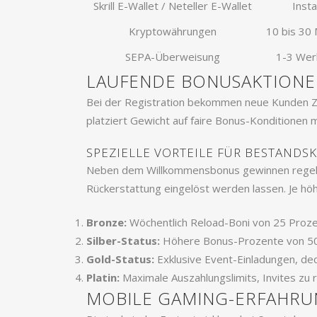
Skrill E-Wallet / Neteller E-Wallet
Insta
Kryptowährungen
10 bis 30
SEPA-Überweisung
1-3 Wer
LAUFENDE BONUSAKTIONE
Bei der Registration bekommen neue Kunden Zug
platziert Gewicht auf faire Bonus-Konditionen
SPEZIELLE VORTEILE FÜR BESTAND
Neben dem Willkommensbonus gewinnen regelmä
Rückerstattung eingelöst werden lassen. Je höhe
Bronze:
Wöchentlich Reload-Boni von 25 Prozen
Silber-Status:
Höhere Bonus-Prozente von 50
Gold-Status:
Exklusive Event-Einladungen, de
Platin:
Maximale Auszahlungslimits, Invites zu 
MOBILE GAMING-ERFAHR