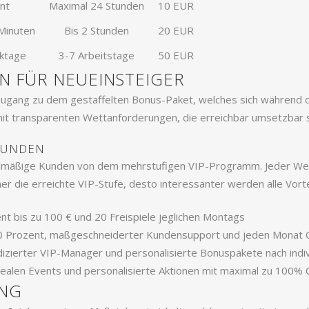
nt
Maximal 24 Stunden
10 EUR
 Minuten
Bis 2 Stunden
20 EUR
ktage
3-7 Arbeitstage
50 EUR
N FÜR NEUEINSTEIGER
ang zu dem gestaffelten Bonus-Paket, welches sich während die i
 mit transparenten Wettanforderungen, die erreichbar umsetzbar s
SKUNDEN
ßige Kunden von dem mehrstufigen VIP-Programm. Jeder Wette e
r die erreichte VIP-Stufe, desto interessanter werden alle Vorte
t bis zu 100 € und 20 Freispiele jeglichen Montags
 Prozent, maßgeschneiderter Kundensupport und jeden Monat
dizierter VIP-Manager und personalisierte Bonuspakete nach indi
realen Events und personalisierte Aktionen mit maximal zu 100%
UNG