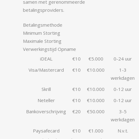
samen met gerenommeerde
betalingsproviders.
Betalingsmethode
Minimum Storting
Maximale Storting
Verwerkingstijd Opname
iDEAL
€10
€5.000
0-24 uur
Visa/Mastercard
€10
€10.000
1-3
werkdagen
Skrill
€10
€10.000
0-12 uur
Neteller
€10
€10.000
0-12 uur
Bankoverschrijving
€20
€50.000
3-5
werkdagen
Paysafecard
€10
€1.000
N.v.t.