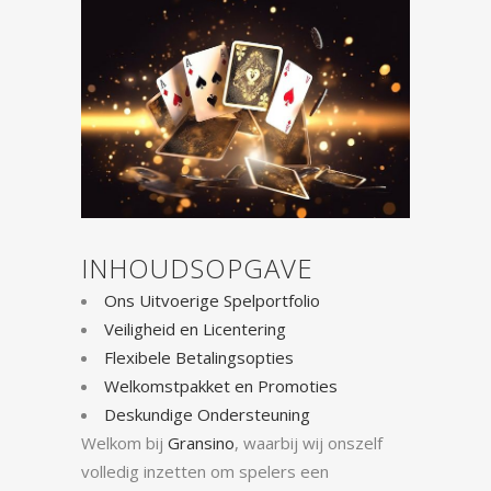
INHOUDSOPGAVE
Ons Uitvoerige Spelportfolio
Veiligheid en Licentering
Flexibele Betalingsopties
Welkomstpakket en Promoties
Deskundige Ondersteuning
Welkom bij
Gransino
, waarbij wij onszelf
volledig inzetten om spelers een