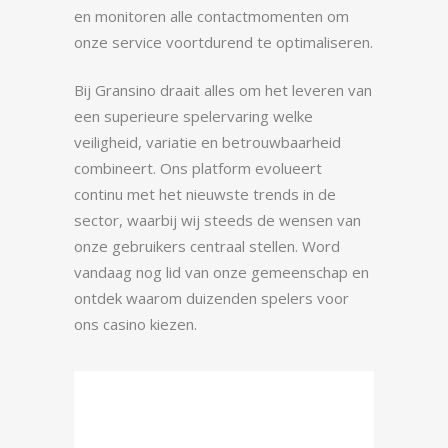
en monitoren alle contactmomenten om
onze service voortdurend te optimaliseren.
Bij Gransino draait alles om het leveren van
een superieure spelervaring welke
veiligheid, variatie en betrouwbaarheid
combineert. Ons platform evolueert
continu met het nieuwste trends in de
sector, waarbij wij steeds de wensen van
onze gebruikers centraal stellen. Word
vandaag nog lid van onze gemeenschap en
ontdek waarom duizenden spelers voor
ons casino kiezen.