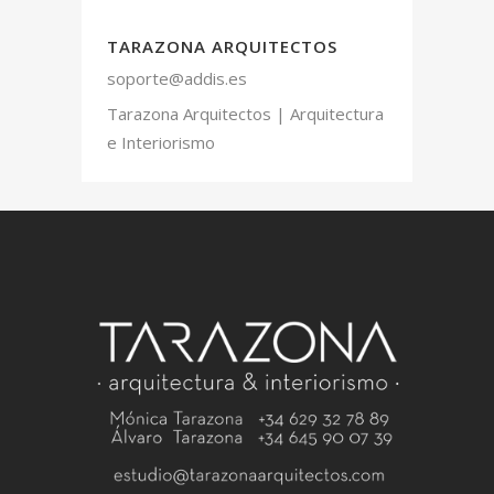
TARAZONA ARQUITECTOS
soporte@addis.es
Tarazona Arquitectos | Arquitectura
e Interiorismo