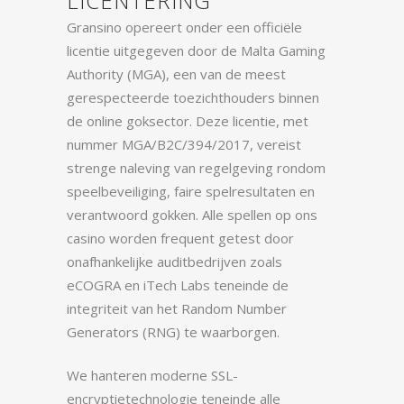
LICENTERING
Gransino opereert onder een officiële
licentie uitgegeven door de Malta Gaming
Authority (MGA), een van de meest
gerespecteerde toezichthouders binnen
de online goksector. Deze licentie, met
nummer MGA/B2C/394/2017, vereist
strenge naleving van regelgeving rondom
speelbeveiliging, faire spelresultaten en
verantwoord gokken. Alle spellen op ons
casino worden frequent getest door
onafhankelijke auditbedrijven zoals
eCOGRA en iTech Labs teneinde de
integriteit van het Random Number
Generators (RNG) te waarborgen.
We hanteren moderne SSL-
encryptietechnologie teneinde alle