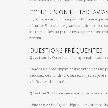
CONCLUSION ET TAKEAWA
my empire casino online peut offrir une expérie
sécurité. En restant vigilant sur la licence, le
les risques liés au jeu sur my empire casino o
revenu.
QUESTIONS FRÉQUENTES
Question 1 :
Qu’est-ce que my empire casino o
Réponse 1 :
my empire casino online est une pla
déposez des fonds, choisissez un jeu et jouez.
vérification d’identité.
Question 2 :
Est-ce que my empire casino onlin
Réponse 2 :
La légalité dépend de votre localisa