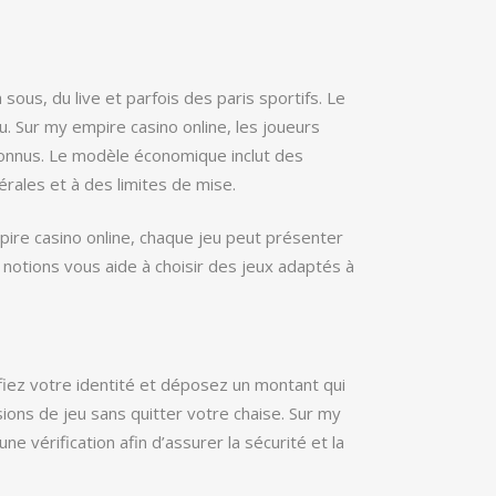
us, du live et parfois des paris sportifs. Le
eu. Sur my empire casino online, les joueurs
onnus. Le modèle économique inclut des
rales et à des limites de mise.
mpire casino online, chaque jeu peut présenter
 notions vous aide à choisir des jeux adaptés à
iez votre identité et déposez un montant qui
ions de jeu sans quitter votre chaise. Sur my
e vérification afin d’assurer la sécurité et la