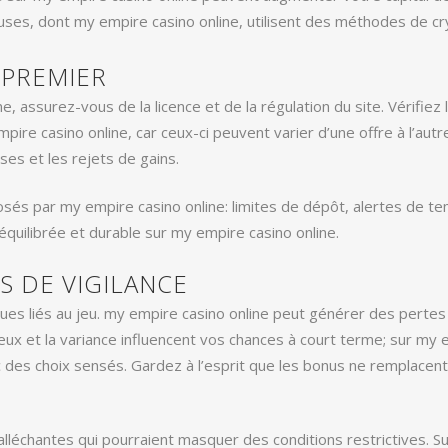
ieuses, dont my empire casino online, utilisent des méthodes de cr
N PREMIER
e, assurez-vous de la licence et de la régulation du site. Vérifie
mpire casino online, car ceux-ci peuvent varier d’une offre à l’aut
ises et les rejets de gains.
osés par my empire casino online: limites de dépôt, alertes de t
quilibrée et durable sur my empire casino online.
TS DE VIGILANCE
ues liés au jeu. my empire casino online peut générer des pertes
eux et la variance influencent vos chances à court terme; sur my e
es choix sensés. Gardez à l’esprit que les bonus ne remplacent
léchantes qui pourraient masquer des conditions restrictives. Su