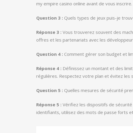
my empire casino online avant de vous inscrire
Question 3 :
Quels types de jeux puis-je trouv
Réponse 3 :
Vous trouverez souvent des machine
offres et les partenariats avec les développeur
Question 4 :
Comment gérer son budget et limi
Réponse 4 :
Définissez un montant et des limite
régulières. Respectez votre plan et évitez le
Question 5 :
Quelles mesures de sécurité prend
Réponse 5 :
Vérifiez les dispositifs de sécurit
identifiants, utilisez des mots de passe forts e