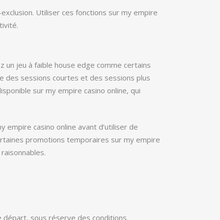
exclusion. Utiliser ces fonctions sur my empire
ivité.
ez un jeu à faible house edge comme certains
re des sessions courtes et des sessions plus
disponible sur my empire casino online, qui
empire casino online avant d’utiliser de
certaines promotions temporaires sur my empire
 raisonnables.
 départ, sous réserve des conditions.