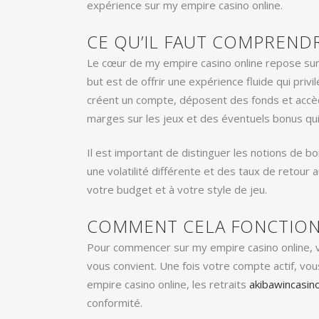
expérience sur my empire casino online.
CE QU’IL FAUT COMPREND
Le cœur de my empire casino online repose sur 
but est de offrir une expérience fluide qui priv
créent un compte, déposent des fonds et accè
marges sur les jeux et des éventuels bonus qui
Il est important de distinguer les notions de bo
une volatilité différente et des taux de retour
votre budget et à votre style de jeu.
COMMENT CELA FONCTION
Pour commencer sur my empire casino online, v
vous convient. Une fois votre compte actif, vou
empire casino online, les retraits
akibawincasin
conformité.