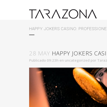
HAPPY JOKERS CASINO: PROFESSIONE
28 MAY
HAPPY JOKERS CASI
Publicado 09:23h
en
uncategorized
por
Taraz