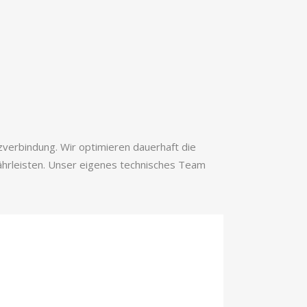
zverbindung. Wir optimieren dauerhaft die
hrleisten. Unser eigenes technisches Team