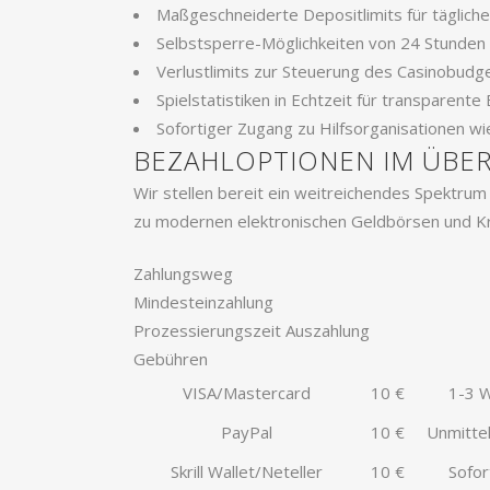
Maßgeschneiderte Depositlimits für täglich
Selbstsperre-Möglichkeiten von 24 Stunden 
Verlustlimits zur Steuerung des Casinobudg
Spielstatistiken in Echtzeit für transparente
Sofortiger Zugang zu Hilfsorganisationen w
BEZAHLOPTIONEN IM ÜBER
Wir stellen bereit ein weitreichendes Spektr
zu modernen elektronischen Geldbörsen und Kr
Zahlungsweg
Mindesteinzahlung
Prozessierungszeit Auszahlung
Gebühren
VISA/Mastercard
10 €
1-3 
PayPal
10 €
Unmittel
Skrill Wallet/Neteller
10 €
Sofor