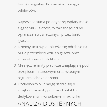
formę osiągalną dla szerokiego kręgu
odbiorców.
Najwyższa suma pojedynczej wpłaty może
sięgać 5000 złotych, w zależności od od
ograniczeń wyznaczonych przez bank
gracza
Dzienny limit wpłat określa się odrębnie na
bazie przeszłości działań gracza oraz
sprawdzenia identyfikacji
Miesięczne limity płatnicze znajdują się pod
przepisom finansowym oraz własnym
regułom zabezpieczenia
Użytkownicy VIP mogą starać się o
zwiększone limity poprzez kontakt z
dedykowanym konsultantem rachunku
ANALIZA DOSTĘPNYCH