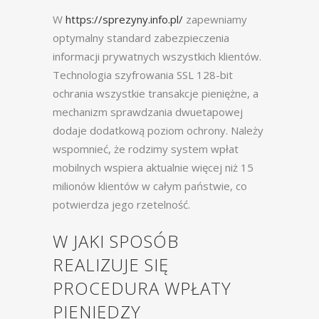
W
https://sprezyny.info.pl/
zapewniamy
optymalny standard zabezpieczenia
informacji prywatnych wszystkich klientów.
Technologia szyfrowania SSL 128-bit
ochrania wszystkie transakcje pieniężne, a
mechanizm sprawdzania dwuetapowej
dodaje dodatkową poziom ochrony. Należy
wspomnieć, że rodzimy system wpłat
mobilnych wspiera aktualnie więcej niż 15
milionów klientów w całym państwie, co
potwierdza jego rzetelność.
W JAKI SPOSÓB
REALIZUJE SIĘ
PROCEDURA WPŁATY
PIENIĘDZY