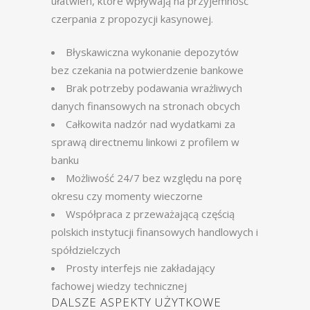
ułatwień, które wpływają na przyjemność
czerpania z propozycji kasynowej.
Błyskawiczna wykonanie depozytów
bez czekania na potwierdzenie bankowe
Brak potrzeby podawania wrażliwych
danych finansowych na stronach obcych
Całkowita nadzór nad wydatkami za
sprawą directnemu linkowi z profilem w
banku
Możliwość 24/7 bez względu na porę
okresu czy momenty wieczorne
Współpraca z przeważającą częścią
polskich instytucji finansowych handlowych i
spółdzielczych
Prosty interfejs nie zakładający
fachowej wiedzy technicznej
DALSZE ASPEKTY UŻYTKOWE