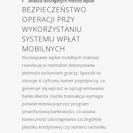
Analiza dostępnych metod wpłat
BEZPIECZEŃSTWO
OPERACJI PRZY
WYKORZYSTANIU
SYSTEMU WPŁAT
MOBILNYCH
Rozwiązanie wpłat mobilnych stanowi
rewolucję w metodzie dokonywania
płatności na kontach graczy. Sposób ta
stosuje 6-cyfrowy numer pojedynczy, co
generuje się wprost w oprogramowaniu
banku klienta. Każda transakcja wymaga
potwierdzenia poprzez program
smartfonową bankowości, co usuwa
konieczność udostępniania szczegółów
plastiku kredytowej czy numeru rachunku.