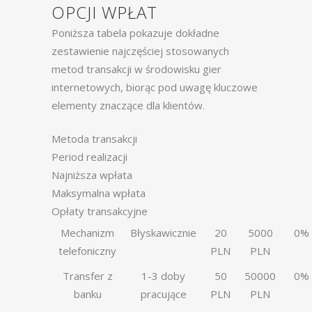
OPCJI WPŁAT
Poniższa tabela pokazuje dokładne
zestawienie najczęściej stosowanych
metod transakcji w środowisku gier
internetowych, biorąc pod uwagę kluczowe
elementy znaczące dla klientów.
Metoda transakcji
Period realizacji
Najniższa wpłata
Maksymalna wpłata
Opłaty transakcyjne
Mechanizm
Błyskawicznie
20
5000
0%
telefoniczny
PLN
PLN
Transfer z
1-3 doby
50
50000
0%
banku
pracujące
PLN
PLN