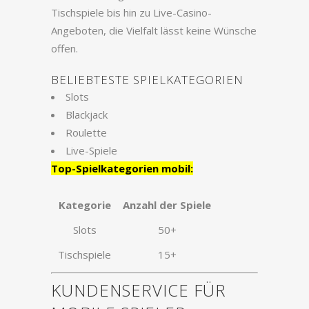
Tischspiele bis hin zu Live-Casino-
Angeboten, die Vielfalt lässt keine Wünsche
offen.
BELIEBTESTE SPIELKATEGORIEN
Slots
Blackjack
Roulette
Live-Spiele
Top-Spielkategorien mobil:
Kategorie
Anzahl der Spiele
Slots
50+
Tischspiele
15+
KUNDENSERVICE FÜR