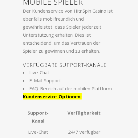
MOBILE SPIELER
Der Kundenservice von HitnSpin Casino ist
ebenfalls mobilfreundlich und
gewährleistet, dass Spieler jederzeit
Unterstützung erhalten. Dies ist
entscheidend, um das Vertrauen der
Spieler zu gewinnen und zu erhalten.
VERFÜGBARE SUPPORT-KANÄLE
Live-Chat
E-Mail-Support
FAQ-Bereich auf der mobilen Plattform
Kundenservice-Optionen:
Support-
Verfügbarkeit
Kanal
Live-Chat
24/7 verfügbar