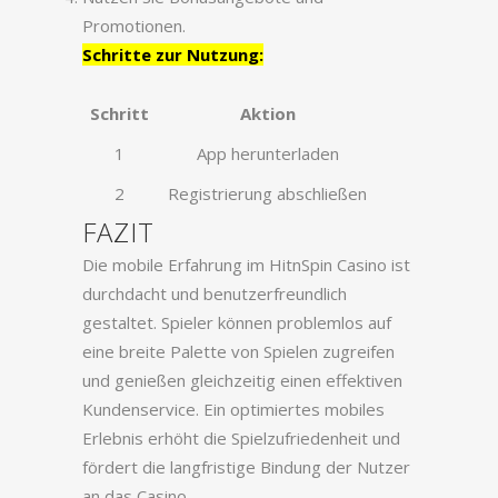
Promotionen.
Schritte zur Nutzung:
Schritt
Aktion
1
App herunterladen
2
Registrierung abschließen
FAZIT
Die mobile Erfahrung im HitnSpin Casino ist
durchdacht und benutzerfreundlich
gestaltet. Spieler können problemlos auf
eine breite Palette von Spielen zugreifen
und genießen gleichzeitig einen effektiven
Kundenservice. Ein optimiertes mobiles
Erlebnis erhöht die Spielzufriedenheit und
fördert die langfristige Bindung der Nutzer
an das Casino.