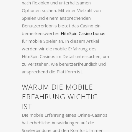
nach flexiblen und unterhaltsamen
Optionen suchen. Mit einer Vielzahl von
Spielen und einem ansprechenden
Benutzererlebnis bietet das Casino ein
bemerkenswertes
HitnSpin Casino bonus
für mobile Spieler an. In diesem Artikel
werden wir die mobile Erfahrung des
HitnSpin Casinos im Detail untersuchen, um
zu verstehen, wie benutzerfreundlich und
ansprechend die Plattform ist.
WARUM DIE MOBILE
ERFAHRUNG WICHTIG
IST
Die mobile Erfahrung eines Online-Casinos
hat erhebliche Auswirkungen auf die
Spielerbindung und den Komfort. Immer