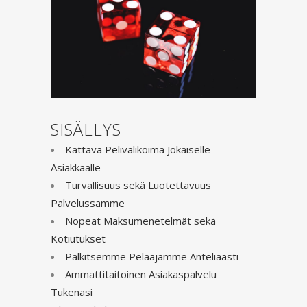
SISÄLLYS
Kattava Pelivalikoima Jokaiselle
Asiakkaalle
Turvallisuus sekä Luotettavuus
Palvelussamme
Nopeat Maksumenetelmät sekä
Kotiutukset
Palkitsemme Pelaajamme Anteliaasti
Ammattitaitoinen Asiakaspalvelu
Tukenasi