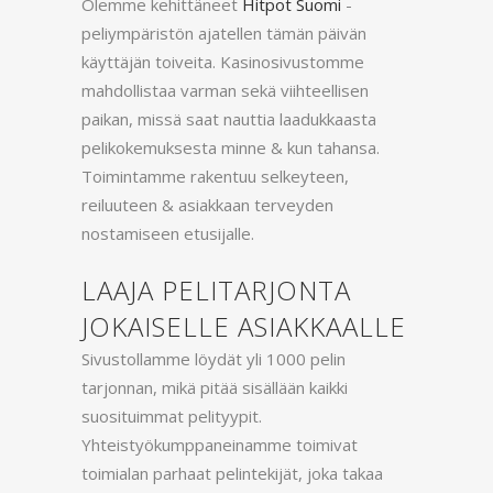
Olemme kehittäneet
Hitpot Suomi
-
peliympäristön ajatellen tämän päivän
käyttäjän toiveita. Kasinosivustomme
mahdollistaa varman sekä viihteellisen
paikan, missä saat nauttia laadukkaasta
pelikokemuksesta minne & kun tahansa.
Toimintamme rakentuu selkeyteen,
reiluuteen & asiakkaan terveyden
nostamiseen etusijalle.
LAAJA PELITARJONTA
JOKAISELLE ASIAKKAALLE
Sivustollamme löydät yli 1000 pelin
tarjonnan, mikä pitää sisällään kaikki
suosituimmat pelityypit.
Yhteistyökumppaneinamme toimivat
toimialan parhaat pelintekijät, joka takaa