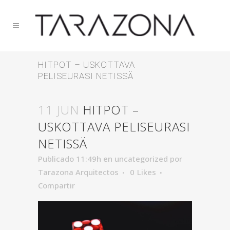
HITPOT – USKOTTAVA
PELISEURASI NETISSÄ
11 JUN
HITPOT –
USKOTTAVA PELISEURASI
NETISSÄ
Publicado 11:49h
en
uncategorized
por
Tarazona Arquitectos
0
Likes
Compartir