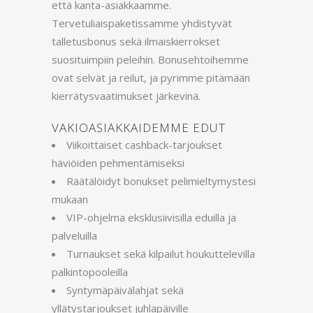
että kanta-asiakkaamme.
Tervetuliaispaketissamme yhdistyvät
talletusbonus sekä ilmaiskierrokset
suosituimpiin peleihin. Bonusehtoihemme
ovat selvät ja reilut, ja pyrimme pitämään
kierrätysvaatimukset järkevinä.
VAKIOASIAKKAIDEMME EDUT
Viikoittaiset cashback-tarjoukset
häviöiden pehmentämiseksi
Räätälöidyt bonukset pelimieltymystesi
mukaan
VIP-ohjelma eksklusiivisilla eduilla ja
palveluilla
Turnaukset sekä kilpailut houkuttelevilla
palkintopooleilla
Syntymäpäivälahjat sekä
yllätystarjoukset juhlapäiville