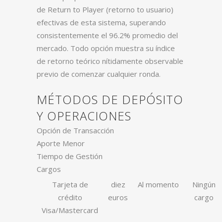
de Return to Player (retorno to usuario)
efectivas de esta sistema, superando
consistentemente el 96.2% promedio del
mercado. Todo opción muestra su índice
de retorno teórico nítidamente observable
previo de comenzar cualquier ronda.
MÉTODOS DE DEPÓSITO
Y OPERACIONES
Opción de Transacción
Aporte Menor
Tiempo de Gestión
Cargos
Tarjeta de
diez
Al momento
Ningún
crédito
euros
cargo
Visa/Mastercard