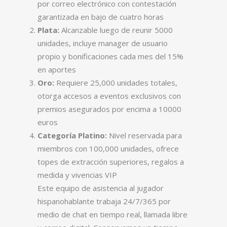
por correo electrónico con contestación
garantizada en bajo de cuatro horas
Plata:
Alcanzable luego de reunir 5000
unidades, incluye manager de usuario
propio y bonificaciones cada mes del 15%
en aportes
Oro:
Requiere 25,000 unidades totales,
otorga accesos a eventos exclusivos con
premios asegurados por encima a 10000
euros
Categoría Platino:
Nivel reservada para
miembros con 100,000 unidades, ofrece
topes de extracción superiores, regalos a
medida y vivencias VIP
Este equipo de asistencia al jugador
hispanohablante trabaja 24/7/365 por
medio de chat en tiempo real, llamada libre