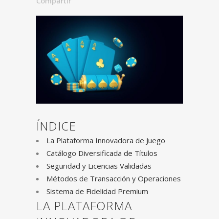
Compartir
ÍNDICE
La Plataforma Innovadora de Juego
Catálogo Diversificada de Títulos
Seguridad y Licencias Validadas
Métodos de Transacción y Operaciones
Sistema de Fidelidad Premium
LA PLATAFORMA