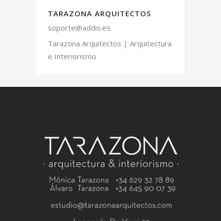
TARAZONA ARQUITECTOS
soporte@addis.es
Tarazona Arquitectos | Arquitectura
e Interiorismo