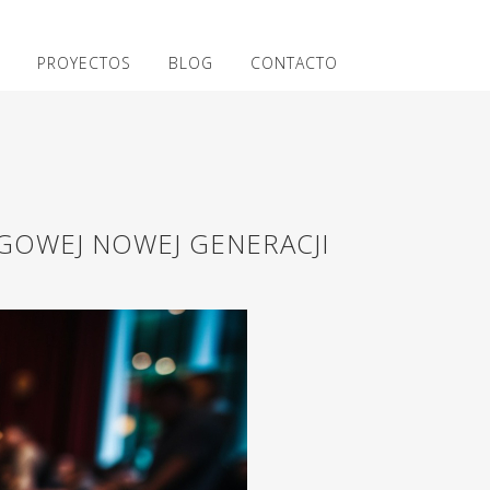
PROYECTOS
BLOG
CONTACTO
GOWEJ NOWEJ GENERACJI