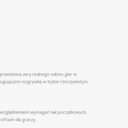
 prawdziwą aurą realnego salonu gier w
ugującymi rozgrywkę w trybie rzeczywistym
 uwzględnieniem wymagań tak początkowych,
ofitach dla graczy.