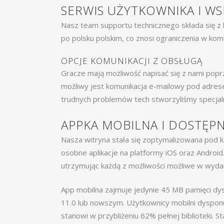
SERWIS UŻYTKOWNIKA I W
Nasz team supportu technicznego składa się z
po polsku polskim, co znosi ograniczenia w kom
OPCJE KOMUNIKACJI Z OBSŁUGĄ
Gracze mają możliwość napisać się z nami poprz
możliwy jest komunikacja e-mailowy pod adre
trudnych problemów tech stworzyliśmy specjalną
APPKA MOBILNA I DOSTĘP
Nasza witryna stała się zoptymalizowana pod k
osobne aplikacje na platformy iOS oraz Androi
utrzymując każdą z możliwości możliwe w wyda
App mobilna zajmuje jedynie 45 MB pamięci dy
11.0 lub nowszym. Użytkownicy mobilni dyspo
stanowi w przybliżeniu 62% pełnej biblioteki. S