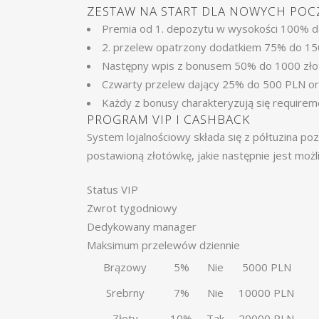
ZESTAW NA START DLA NOWYCH POC
Premia od 1. depozytu w wysokości 100% d
2. przelew opatrzony dodatkiem 75% do 15
Następny wpis z bonusem 50% do 1000 złot
Czwarty przelew dający 25% do 500 PLN or
Każdy z bonusy charakteryzują się require
PROGRAM VIP I CASHBACK
System lojalnościowy składa się z półtuzina p
postawioną złotówkę, jakie następnie jest mo
Status VIP
Zwrot tygodniowy
Dedykowany manager
Maksimum przelewów dziennie
Brązowy
5%
Nie
5000 PLN
Srebrny
7%
Nie
10000 PLN
Złoty
10%
Tak
20000 PLN