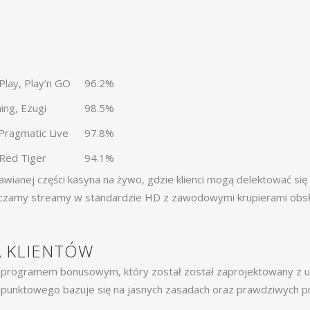
Play, Play’n GO
96.2%
ing, Ezugi
98.5%
Pragmatic Live
97.8%
Red Tiger
94.1%
ianej części kasyna na żywo, gdzie klienci mogą delektować się
czamy streamy w standardzie HD z zawodowymi krupierami obsł
A KLIENTÓW
ku programem bonusowym, który został został zaprojektowany z
tu punktowego bazuje się na jasnych zasadach oraz prawdziwych pr