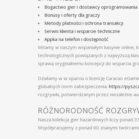
Bogactwo gier i dostawcy oprogramowania
Bonusy i oferty dla graczy
Metody płatności i ochrona transakcji
Serwis klienta i wsparcie techniczne
Appka na telefon i dostępność
Witamy w naszym wspaniałym kasynie online, k
technologicznych powiązanych z najwyższą klasą
sprawą oryginalnemu koncepcji do wsparcia g
Działamy w w oparciu o licencję Curacao eGami
globalnych norm zabezpieczenia.
https://pyszcz
rozgrywki, potwierdzanym przez niezależne a
RÓŻNORODNOŚĆ ROZGRYW
Nasza kolekcja gier hazardowych liczy ponad 35
Współpracujemy z ponad 60 znanymi twórcami gi