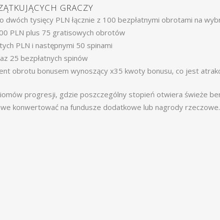
ZĄTKUJĄCYCH GRACZY
o dwóch tysięcy PLN łącznie z 100 bezpłatnymi obrotami na wy
00 PLN plus 75 gratisowych obrotów
ych PLN i następnymi 50 spinami
az 25 bezpłatnych spinów
ment obrotu bonusem wynoszący x35 kwoty bonusu, co jest atrakc
oziomów progresji, gdzie poszczególny stopień otwiera świeże be
żliwe konwertować na fundusze dodatkowe lub nagrody rzeczowe.