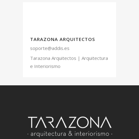
TARAZONA ARQUITECTOS
soporte@addis.es
Tarazona Arquitectos | Arquitectura
e Interiorismo