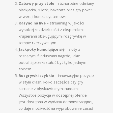
Zabawy przy stole
– różnorodne odmiany
blackjacka, ruletki, bakarata oraz gry poker
w wersji kontra systemowi
Kasyno na live
– streaming w jakości
wysokiej rozdzielczości z eksperckimi
krupierami obsługującymi rozgrywkę w
tempie rzeczywistym
Jackpoty kumulujące się
– sloty z
rosnącymi funduszami nagród, jakie
potrafią przekształcić byt tylko jednym
spinem
Rozgrywki szybkie
– innowacyjne pozycje
w stylu crash, kółko szczęścia czy gry
karciane z błyskawicznymi rundami
Wszystkie pozycja w dostępnej ofercie
jest dostępna w wydaniu demonstracyjnej,
co daje możliwość na wypróbowanie zasad