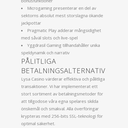
bonusfunktioner
Microgaming presenterar en del av
sektorns absolut mest storslagna ökande
jackpottar
Pragmatic Play adderar mångsidighet
med såväl slots och live-spel
Yggdrasil Gaming tillhandahåller unika
speldynamik och narrativ
PÅLITLIGA
BETALNINGSALTERNATIV
Lysa Casino värderar effektiva och pålitliga
transaktioner. Vi har implementerat ett
stort sortiment av betalningsmetoder för
att tillgodose våra egna spelares skilda
önskemål och smakval. Alla överföringar
krypteras med 256-bits SSL-teknologi för
optimal säkerhet.