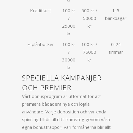
Kreditkort
100 kr
500 kr /
1-5
/
50000
bankdagar
25000
kr
kr
E-plånböcker
100 kr
100 kr /
0-24
/
75000
timmar
30000
kr
kr
SPECIELLA KAMPANJER
OCH PREMIER
Vårt bonusprogram är utformat för att
premiera bådadera nya och lojala
användare. Varje deposition och var enda
spinning tillför till ditt framsteg genom våra
egna bonustrappor, vari förmånerna blir allt