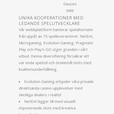
Deuces
Wild
UNIKA KOOPERATIONER MED
LEDANDE SPELUTVECKLARE
Vår webbplattform hanterar spelalternativ
från uppåt än 75 spelleverantörer. NetEnt,
Microgaming, Evolution Gaming, Pragmatic
Play och Play’n GO utgör grunden i vårt
utbud. Denna diversifiering försäkrar att
var enda spelstil och önskemål möts med
kvalitetsunderhållning.
Evolution Gaming erbjuder våra prisade
direktsända casino-upplevelser med
skickliga dealers i realtid
NetEnt lägger till med visuellt
imponerande slots med kreativa