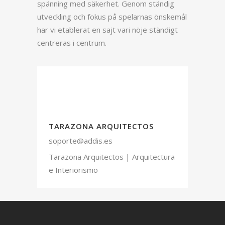
spänning med säkerhet. Genom ständig
utveckling och fokus på spelarnas önskemål
har vi etablerat en sajt vari nöje ständigt
centreras i centrum.
TARAZONA ARQUITECTOS
soporte@addis.es
Tarazona Arquitectos | Arquitectura
e Interiorismo