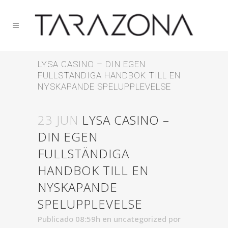
LYSA CASINO – DIN EGEN
FULLSTÄNDIGA HANDBOK TILL EN
NYSKAPANDE SPELUPPLEVELSE
23 JUN
LYSA CASINO –
DIN EGEN
FULLSTÄNDIGA
HANDBOK TILL EN
NYSKAPANDE
SPELUPPLEVELSE
Publicado 08:59h
en
uncategorized
por