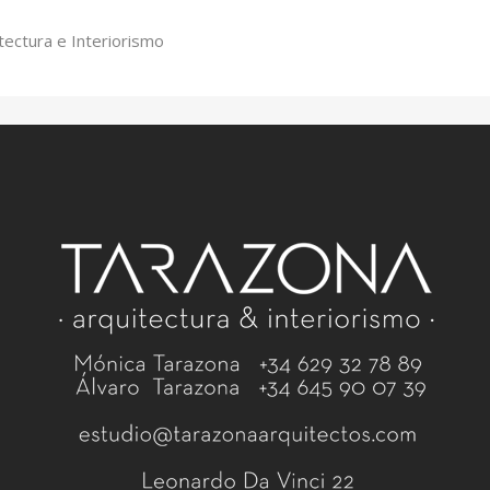
tectura e Interiorismo