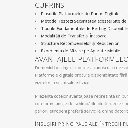
CUPRINS
Plusurile Platformelor de Pariuri Digitale
Metode Testezi Securitatea acestei Site de 
Tipurile Fundamentale de Betting Disponibil
Modalități de Transfer și Încasare
Structura Recompenselor și Reducerilor
Experiența de Mizare pe Aparate Mobile
AVANTAJELE PLATFORMELOR
Domeniul betting-ului online a cunoscut o dezvolta
Platformele digitale procură disponibilitate făr
vizitelor la sucursalele fizice.
Prezența cotelor avantajoase reprezintă un pu
cotelor în funcție de schimbările din turneele sp
pariorii europeni preferă serviciile online datori
ÎNSUŞIRI PRINCIPALE ALE ÎNTREGII