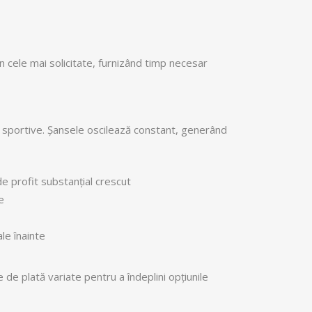
n cele mai solicitate, furnizând timp necesar
or sportive. Șansele oscilează constant, generând
de profit substanțial crescut
e
le înainte
 de plată variate pentru a îndeplini opțiunile