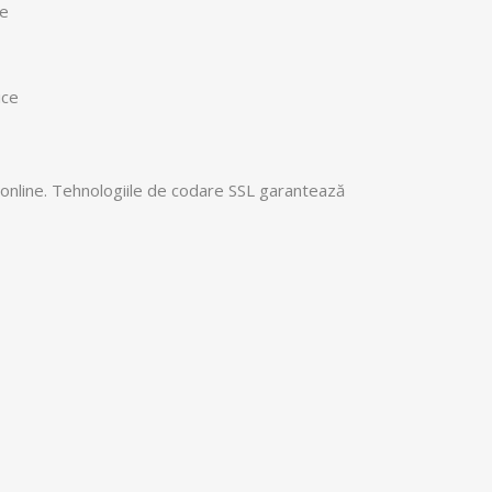
ce
ice
g online. Tehnologiile de codare SSL garantează