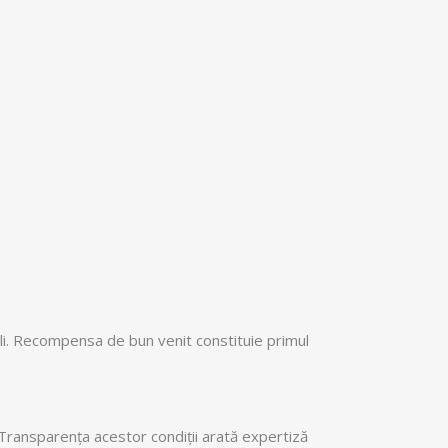
eli. Recompensa de bun venit constituie primul
Transparența acestor condiții arată expertiză