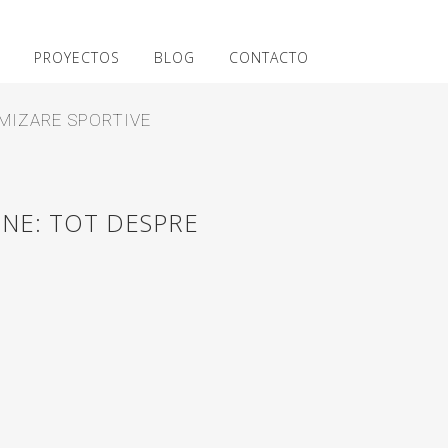
PROYECTOS
BLOG
CONTACTO
 MIZARE SPORTIVE
NE: TOT DESPRE