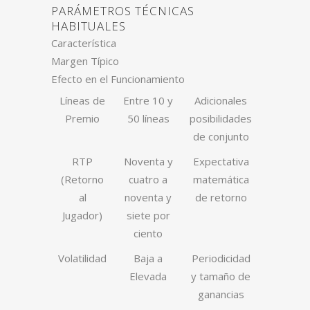
PARÁMETROS TÉCNICAS
HABITUALES
Característica
Margen Típico
Efecto en el Funcionamiento
Líneas de
Entre 10 y
Adicionales
Premio
50 líneas
posibilidades
de conjunto
RTP
Noventa y
Expectativa
(Retorno
cuatro a
matemática
al
noventa y
de retorno
Jugador)
siete por
ciento
Volatilidad
Baja a
Periodicidad
Elevada
y tamaño de
ganancias