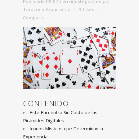
Publicado 09:07h
en
uncategorized
por
Tarazona Arquitectos
0
Likes
Compartir
CONTENIDO
Este Encuentro Sin Costo de las
Pirámides Digitales
Iconos Místicos que Determinan la
Experiencia