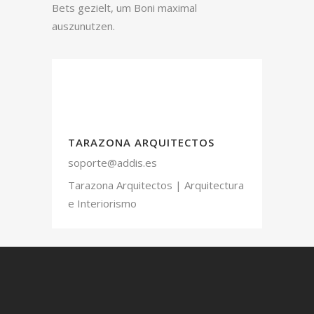
Bets gezielt, um Boni maximal
auszunutzen.
TARAZONA ARQUITECTOS
soporte@addis.es
Tarazona Arquitectos | Arquitectura
e Interiorismo