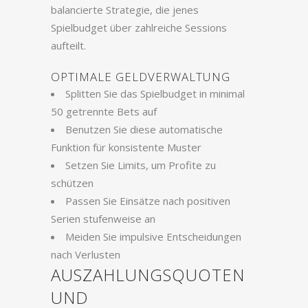
balancierte Strategie, die jenes
Spielbudget über zahlreiche Sessions
aufteilt.
OPTIMALE GELDVERWALTUNG
Splitten Sie das Spielbudget in minimal
50 getrennte Bets auf
Benutzen Sie diese automatische
Funktion für konsistente Muster
Setzen Sie Limits, um Profite zu
schützen
Passen Sie Einsätze nach positiven
Serien stufenweise an
Meiden Sie impulsive Entscheidungen
nach Verlusten
AUSZAHLUNGSQUOTEN
UND