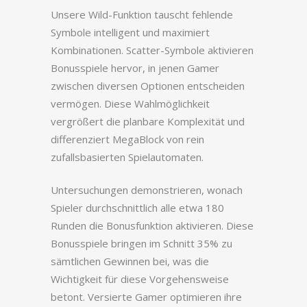
Unsere Wild-Funktion tauscht fehlende
Symbole intelligent und maximiert
Kombinationen. Scatter-Symbole aktivieren
Bonusspiele hervor, in jenen Gamer
zwischen diversen Optionen entscheiden
vermögen. Diese Wahlmöglichkeit
vergrößert die planbare Komplexität und
differenziert MegaBlock von rein
zufallsbasierten Spielautomaten.
Untersuchungen demonstrieren, wonach
Spieler durchschnittlich alle etwa 180
Runden die Bonusfunktion aktivieren. Diese
Bonusspiele bringen im Schnitt 35% zu
sämtlichen Gewinnen bei, was die
Wichtigkeit für diese Vorgehensweise
betont. Versierte Gamer optimieren ihre