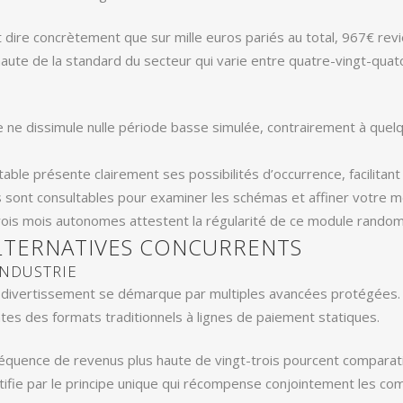
 dire concrètement que sur mille euros pariés au total, 967€ rev
haute de la standard du secteur qui varie entre quatre-vingt-qua
 ne dissimule nulle période basse simulée, contrairement à quelq
ble présente clairement ses possibilités d’occurrence, facilitan
s sont consultables pour examiner les schémas et affiner votre m
 trois mois autonomes attestent la régularité de ce module rand
LTERNATIVES CONCURRENTS
INDUSTRIE
 ce divertissement se démarque par multiples avancées protégées
es des formats traditionnels à lignes de paiement statiques.
équence de revenus plus haute de vingt-trois pourcent comparativ
stifie par le principe unique qui récompense conjointement les com