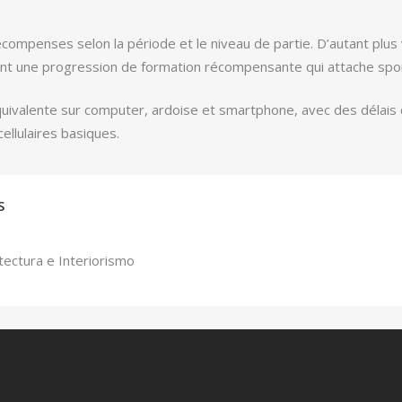
écompenses selon la période et le niveau de partie. D’autant plu
sant une progression de formation récompensante qui attache sp
équivalente sur computer, ardoise et smartphone, avec des déla
ellulaires basiques.
S
tectura e Interiorismo