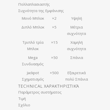
Πολλαπλασιαστής
Συχνότητα της Εμφάνισης
Μονό Μπλοκ
×2
Υψηλή
Διπλό Μπλοκ
×5
Μέτρια
συχνότητα
Τριπλό τρία
×15
Χαμηλή
Μπλοκ
συχνότητα
Mega
×50
Σπάνια
Συνδυασμός
Jackpot
×500
Εξαιρετικά
Σχηματισμός
πολύ Σπάνια
TECHNICAL ΧΑΡΑΚΤΗΡΙΣΤΙΚΆ
Παράμετρος συστήματος
Τιμή
Σχόλιο