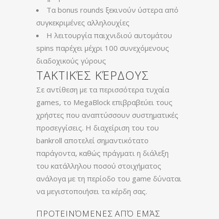
Τα bonus rounds ξεκινούν ύστερα από
συγκεκριμένες αλληλουχίες
Η λειτουργία παιχνιδιού αυτομάτου
spins παρέχει μέχρι 100 συνεχόμενους
διαδοχικούς γύρους
ΤΑΚΤΙΚΈΣ ΚΈΡΔΟΥΣ
Σε αντίθεση με τα περισσότερα τυχαία
games, το MegaBlock επιβραβεύει τους
χρήστες που αναπτύσσουν συστηματικές
προσεγγίσεις. Η διαχείριση του του
bankroll αποτελεί σημαντικότατο
παράγοντα, καθώς πράγματι η διάλεξη
του κατάλληλου ποσού στοιχήματος
ανάλογα με τη περίοδο του game δύναται
να μεγιστοποιήσει τα κέρδη σας.
ΠΡΟΤΕΙΝΌΜΕΝΕΣ ΑΠΌ ΕΜΆΣ