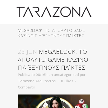
MEGABLOCK: ΤΟ ΑΠΌΛΥΤΟ GAME
ΚΑΖΊΝΟ ΓΙΑ ΈΞΥΠΝΟΥΣ ΠΑΊΚΤΕΣ
25 JUN
MEGABLOCK: ΤΟ
ΑΠΌΛΥΤΟ GAME ΚΑΖΊΝΟ
ΓΙΑ ΈΞΥΠΝΟΥΣ ΠΑΊΚΤΕΣ
Publicado 08:16h
en
uncategorized
por
Tarazona Arquitectos
0
Likes
Compartir