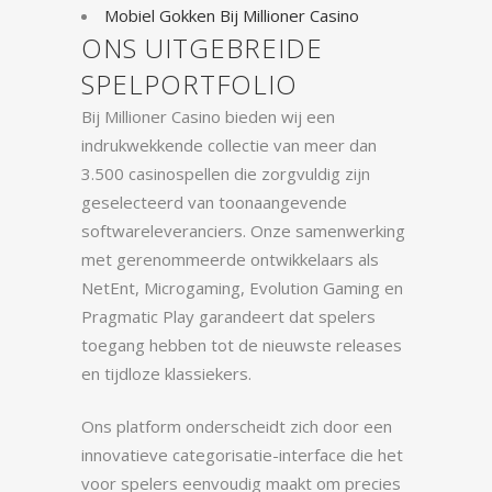
Mobiel Gokken Bij Millioner Casino
ONS UITGEBREIDE
SPELPORTFOLIO
Bij Millioner Casino bieden wij een
indrukwekkende collectie van meer dan
3.500 casinospellen die zorgvuldig zijn
geselecteerd van toonaangevende
softwareleveranciers. Onze samenwerking
met gerenommeerde ontwikkelaars als
NetEnt, Microgaming, Evolution Gaming en
Pragmatic Play garandeert dat spelers
toegang hebben tot de nieuwste releases
en tijdloze klassiekers.
Ons platform onderscheidt zich door een
innovatieve categorisatie-interface die het
voor spelers eenvoudig maakt om precies