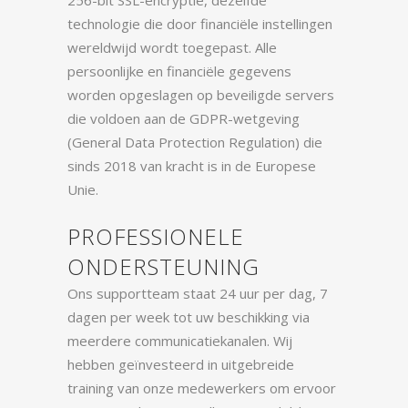
256-bit SSL-encryptie, dezelfde
technologie die door financiële instellingen
wereldwijd wordt toegepast. Alle
persoonlijke en financiële gegevens
worden opgeslagen op beveiligde servers
die voldoen aan de GDPR-wetgeving
(General Data Protection Regulation) die
sinds 2018 van kracht is in de Europese
Unie.
PROFESSIONELE
ONDERSTEUNING
Ons supportteam staat 24 uur per dag, 7
dagen per week tot uw beschikking via
meerdere communicatiekanalen. Wij
hebben geïnvesteerd in uitgebreide
training van onze medewerkers om ervoor