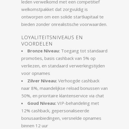
leden verwelkomd met een competitief
welkomstpakket dat zorgvuldig is
ontworpen om een solide startkapitaal te
bieden zonder onrealistische voorwaarden.
LOYALITEITSNIVEAUS EN
VOORDELEN
Bronze Niveau:
Toegang tot standaard
promoties, basis cashback van 5% op
verliezen, en standaard verwerkingstijden
voor opnames
Zilver Niveau:
Verhoogde cashback
naar 8%, maandelijkse reload bonussen van
50%, en prioritaire klantenservice via chat
Goud Niveau:
VIP-behandeling met
12% cashback, gepersonaliseerde
bonusaanbiedingen, versnelde opnames
binnen 12 uur