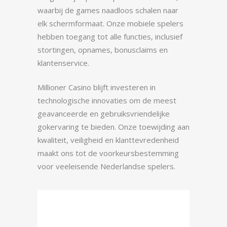
waarbij de games naadloos schalen naar
elk schermformaat. Onze mobiele spelers
hebben toegang tot alle functies, inclusief
stortingen, opnames, bonusclaims en
klantenservice.
Millioner Casino blijft investeren in
technologische innovaties om de meest
geavanceerde en gebruiksvriendelijke
gokervaring te bieden. Onze toewijding aan
kwaliteit, veiligheid en klanttevredenheid
maakt ons tot de voorkeursbestemming
voor veeleisende Nederlandse spelers.