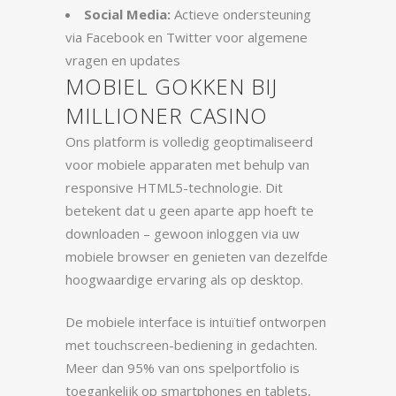
Social Media:
Actieve ondersteuning
via Facebook en Twitter voor algemene
vragen en updates
MOBIEL GOKKEN BIJ
MILLIONER CASINO
Ons platform is volledig geoptimaliseerd
voor mobiele apparaten met behulp van
responsive HTML5-technologie. Dit
betekent dat u geen aparte app hoeft te
downloaden – gewoon inloggen via uw
mobiele browser en genieten van dezelfde
hoogwaardige ervaring als op desktop.
De mobiele interface is intuïtief ontworpen
met touchscreen-bediening in gedachten.
Meer dan 95% van ons spelportfolio is
toegankelijk op smartphones en tablets,