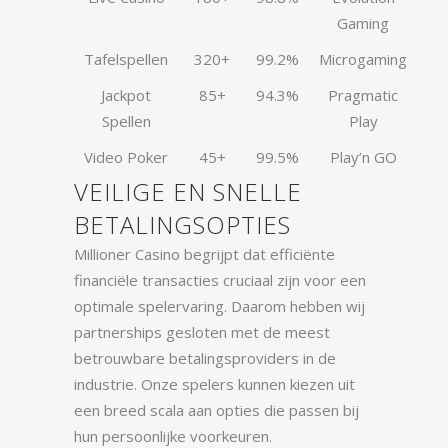
Gaming
Tafelspellen
320+
99.2%
Microgaming
Jackpot
85+
94.3%
Pragmatic
Spellen
Play
Video Poker
45+
99.5%
Play’n GO
VEILIGE EN SNELLE
BETALINGSOPTIES
Millioner Casino begrijpt dat efficiënte
financiële transacties cruciaal zijn voor een
optimale spelervaring. Daarom hebben wij
partnerships gesloten met de meest
betrouwbare betalingsproviders in de
industrie. Onze spelers kunnen kiezen uit
een breed scala aan opties die passen bij
hun persoonlijke voorkeuren.