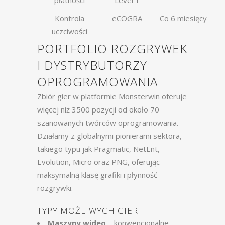
płatności
Level 1
Kontrola
eCOGRA
Co 6 miesięcy
uczciwości
PORTFOLIO ROZGRYWEK
I DYSTRYBUTORZY
OPROGRAMOWANIA
Zbiór gier w platformie Monsterwin oferuje
więcej niż 3500 pozycji od około 70
szanowanych twórców oprogramowania.
Działamy z globalnymi pionierami sektora,
takiego typu jak Pragmatic, NetEnt,
Evolution, Micro oraz PNG, oferując
maksymalną klasę grafiki i płynność
rozgrywki.
TYPY MOŻLIWYCH GIER
Maszyny wideo
– konwencjonalne