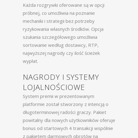
Każda rozgrywki oferowane są w opcji
próbnej, co umożliwia na poznanie
mechaniki i strategii bez potrzeby
ryzykowania własnych środków. Opcja
szukania szczegółowego umożliwia
sortowanie według dostawcy, RTP,
najwyższej nagrody czy ilość ścieżek
wypłat.
NAGRODY I SYSTEMY
LOJALNOŚCIOWE
System premii w prezentowanym
platformie został stworzony z intencją o
długoterminowej radości graczy. Pakiet
powitalny dla nowych użytkowników oferuje
bonus od startowych 4 transakcji wspólnie
z pakietem darmowych obrotów na