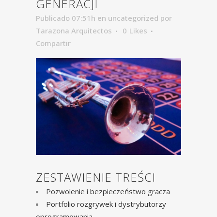
GENERACJI
Publicado 07:51h
en
uncategorized
por
Tarazona Arquitectos
0
Likes
Compartir
ZESTAWIENIE TREŚCI
Pozwolenie i bezpieczeństwo gracza
Portfolio rozgrywek i dystrybutorzy
oprogramowania