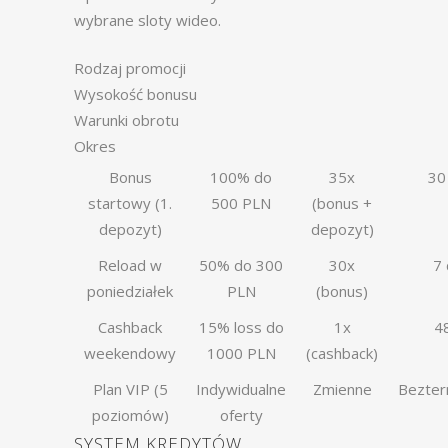
wybrane sloty wideo.
Rodzaj promocji
Wysokość bonusu
Warunki obrotu
Okres
Bonus
100% do
35x
30
startowy (1.
500 PLN
(bonus +
depozyt)
depozyt)
Reload w
50% do 300
30x
7 
poniedziałek
PLN
(bonus)
Cashback
15% loss do
1x
4
weekendowy
1000 PLN
(cashback)
Plan VIP (5
Indywidualne
Zmienne
Bezte
poziomów)
oferty
SYSTEM KREDYTÓW