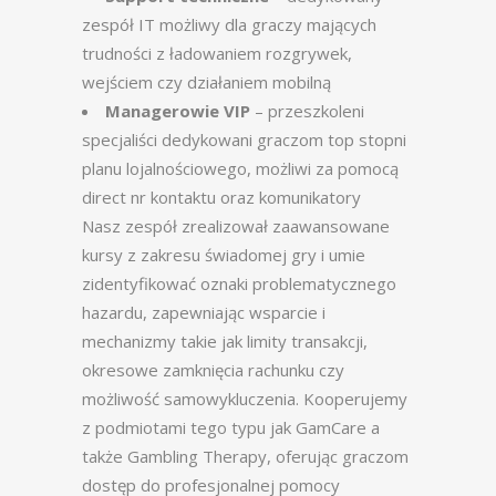
zespół IT możliwy dla graczy mających
trudności z ładowaniem rozgrywek,
wejściem czy działaniem mobilną
Managerowie VIP
– przeszkoleni
specjaliści dedykowani graczom top stopni
planu lojalnościowego, możliwi za pomocą
direct nr kontaktu oraz komunikatory
Nasz zespół zrealizował zaawansowane
kursy z zakresu świadomej gry i umie
zidentyfikować oznaki problematycznego
hazardu, zapewniając wsparcie i
mechanizmy takie jak limity transakcji,
okresowe zamknięcia rachunku czy
możliwość samowykluczenia. Kooperujemy
z podmiotami tego typu jak GamCare a
także Gambling Therapy, oferując graczom
dostęp do profesjonalnej pomocy