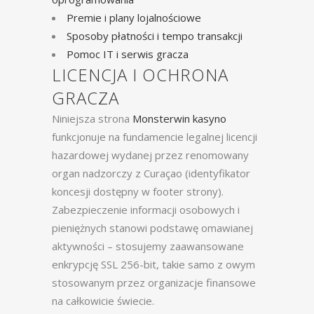
Premie i plany lojalnościowe
Sposoby płatności i tempo transakcji
Pomoc IT i serwis gracza
LICENCJA I OCHRONA
GRACZA
Niniejsza strona
Monsterwin kasyno
funkcjonuje na fundamencie legalnej licencji
hazardowej wydanej przez renomowany
organ nadzorczy z Curaçao (identyfikator
koncesji dostępny w footer strony).
Zabezpieczenie informacji osobowych i
pieniężnych stanowi podstawę omawianej
aktywności – stosujemy zaawansowane
enkrypcję SSL 256-bit, takie samo z owym
stosowanym przez organizacje finansowe
na całkowicie świecie.