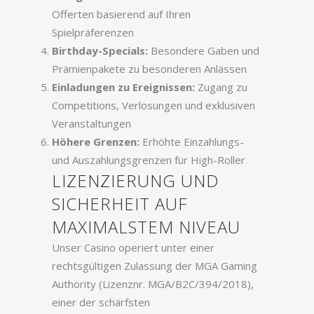
Offerten basierend auf Ihren
Spielpräferenzen
Birthday-Specials:
Besondere Gaben und
Prämienpakete zu besonderen Anlässen
Einladungen zu Ereignissen:
Zugang zu
Competitions, Verlosungen und exklusiven
Veranstaltungen
Höhere Grenzen:
Erhöhte Einzahlungs-
und Auszahlungsgrenzen für High-Roller
LIZENZIERUNG UND
SICHERHEIT AUF
MAXIMALSTEM NIVEAU
Unser Casino operiert unter einer
rechtsgültigen Zulassung der MGA Gaming
Authority (Lizenznr. MGA/B2C/394/2018),
einer der schärfsten