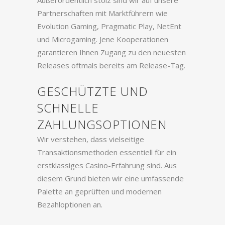
Partnerschaften mit Marktführern wie
Evolution Gaming, Pragmatic Play, NetEnt
und Microgaming. Jene Kooperationen
garantieren Ihnen Zugang zu den neuesten
Releases oftmals bereits am Release-Tag.
GESCHÜTZTE UND
SCHNELLE
ZAHLUNGSOPTIONEN
Wir verstehen, dass vielseitige
Transaktionsmethoden essentiell für ein
erstklassiges Casino-Erfahrung sind. Aus
diesem Grund bieten wir eine umfassende
Palette an geprüften und modernen
Bezahloptionen an.