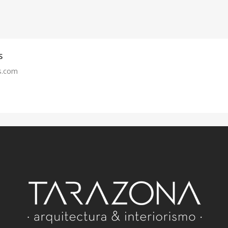
S
s.com