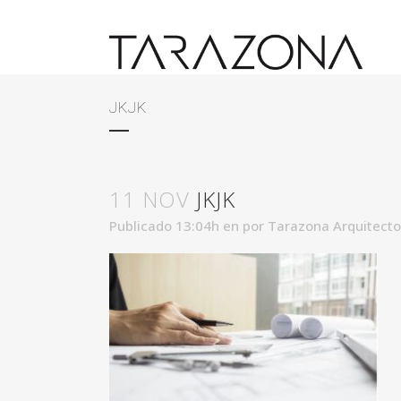
JKJK
11 NOV
JKJK
Publicado 13:04h
en
por
Tarazona Arquitect