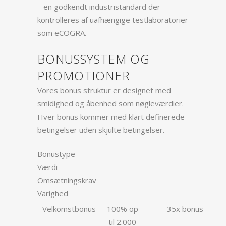
– en godkendt industristandard der
kontrolleres af uafhængige testlaboratorier
som eCOGRA.
BONUSSYSTEM OG
PROMOTIONER
Vores bonus struktur er designet med
smidighed og åbenhed som nøgleværdier.
Hver bonus kommer med klart definerede
betingelser uden skjulte betingelser.
Bonustype
Værdi
Omsætningskrav
Varighed
Velkomstbonus
100% op
35x bonus
til 2.000