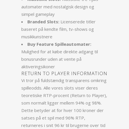
automater med nostalgisk design og
simpel gameplay
Branded Slots:
Licenserede titler
baseret på kendte film, tv-shows og
musikkunstnere
Buy Feature Spilleautomater:
Mulighed for at købe direkte adgang til
bonusrunder uden at vente på
aktiveringsikoner
RETURN TO PLAYER INFORMATION
Vi tror på fuldstændig transparens omkring
spilleodds. Alle vores slots viser deres
teoretiske RTP-procent (Return to Player),
som normalt ligger mellem 94% og 98%.
Dette betyder at for hver 100 kroner der
satses på et spil med 96% RTP,
returneres i snit 96 kr til brugerne over tid