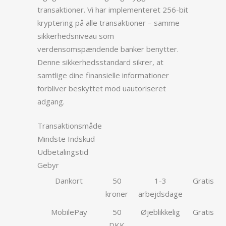
transaktioner. Vi har implementeret 256-bit
kryptering på alle transaktioner – samme
sikkerhedsniveau som
verdensomspændende banker benytter.
Denne sikkerhedsstandard sikrer, at
samtlige dine finansielle informationer
forbliver beskyttet mod uautoriseret
adgang.
Transaktionsmåde
Mindste Indskud
Udbetalingstid
Gebyr
Dankort
50
1-3
Gratis
kroner
arbejdsdage
MobilePay
50
Øjeblikkelig
Gratis
DKK