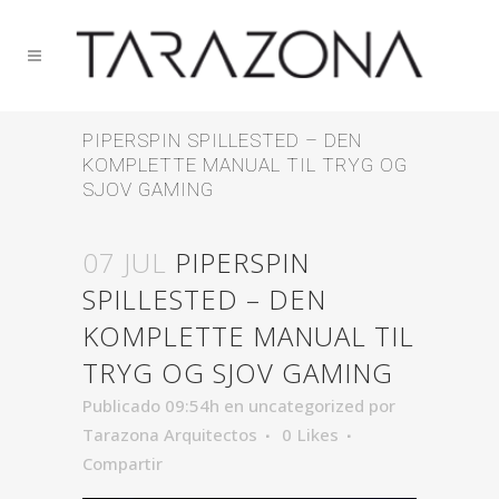
PIPERSPIN SPILLESTED – DEN
KOMPLETTE MANUAL TIL TRYG OG
SJOV GAMING
07 JUL
PIPERSPIN
SPILLESTED – DEN
KOMPLETTE MANUAL TIL
TRYG OG SJOV GAMING
Publicado 09:54h
en
uncategorized
por
Tarazona Arquitectos
0
Likes
Compartir