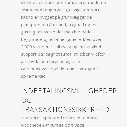
skabt en platform der kombinerer moderne
teknik med brugervenlig navigation. Vort
kasino er bygget på grundlæggende
principper om åbenhed, tryghed og en
gaming oplevelse der matcher både
begyndere og erfarne gamere. Med over
2.500 varierede spillevalg og en hengivet
support klar døgnet rundt, stræber vi efter
at tilbyde den førende digitale
casinooplevelse på det dansksprogede
spillemarked.
INDBETALINGSMULIGHEDER
OG
TRANSAKTIONSSIKKERHED
Hos vores spillested er bevidste om vi
vigtigheden af hurtige og trygge