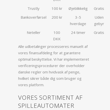
Trustly
100 kr
Øjeblikkelig
Gratis
Bankoverførsel
200 kr
3-5
Uden
hverdage
gebyr
Neteller
100
24 timer
Gratis
DKK
Alle udbetalinger processeres manuelt af
vores finansafdeling for at garantere
optimal beskyttelse. Vi har implementeret
verificeringsprocedurer der overholder
danske regler om hvidvask af penge,
hvilket sikrer både dig som bruger og
vores platform.
VORES SORTIMENT AF
SPILLEAUTOMATER