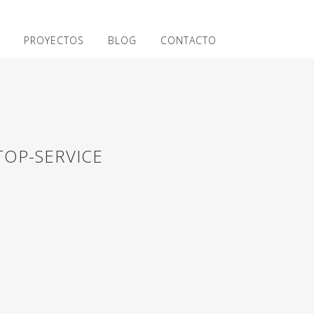
PROYECTOS
BLOG
CONTACTO
TOP-SERVICE