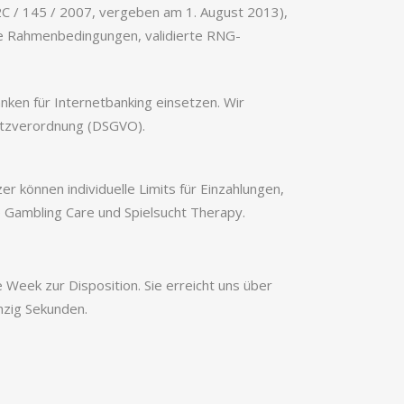
2C / 145 / 2007, vergeben am 1. August 2013),
re Rahmenbedingungen, validierte RNG-
nken für Internetbanking einsetzen. Wir
hutzverordnung (DSGVO).
r können individuelle Limits für Einzahlungen,
ie Gambling Care und Spielsucht Therapy.
Week zur Disposition. Sie erreicht uns über
hzig Sekunden.