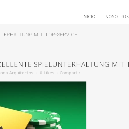
INICIO
NOSOTROS
NTERHALTUNG MIT TOP-SERVICE
ZELLENTE SPIELUNTERHALTUNG MIT 
ona Arquitectos
0
Likes
Compartir