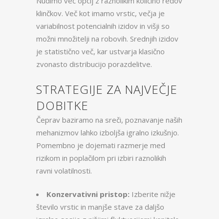
Nudimo več opcij z raznolikim količino redov
klinčkov. Več kot imamo vrstic, večja je
variabilnost potencialnih izidov in višji so
možni množitelji na robovih. Srednjih izidov
je statistično več, kar ustvarja klasično
zvonasto distribucijo porazdelitve.
STRATEGIJE ZA NAJVEČJE
DOBITKE
Čeprav baziramo na sreči, poznavanje naših
mehanizmov lahko izboljša igralno izkušnjo.
Pomembno je dojemati razmerje med
rizikom in poplačilom pri izbiri raznolikih
ravni volatilnosti.
Konzervativni pristop:
Izberite nižje
število vrstic in manjše stave za daljšo