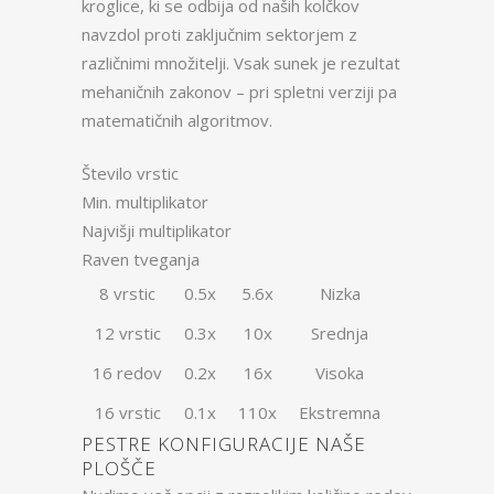
kroglice, ki se odbija od naših kolčkov
navzdol proti zaključnim sektorjem z
različnimi množitelji. Vsak sunek je rezultat
mehaničnih zakonov – pri spletni verziji pa
matematičnih algoritmov.
Število vrstic
Min. multiplikator
Najvišji multiplikator
Raven tveganja
8 vrstic
0.5x
5.6x
Nizka
12 vrstic
0.3x
10x
Srednja
16 redov
0.2x
16x
Visoka
16 vrstic
0.1x
110x
Ekstremna
PESTRЕ KONFIGURACIJE NAŠE
PLOŠČE