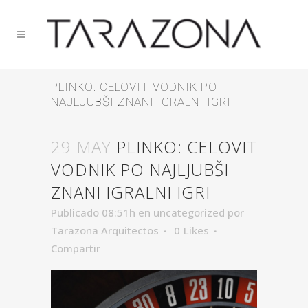
PLINKO: CELOVIT VODNIK PO
NAJLJUBŠI ZNANI IGRALNI IGRI
29 MAY
PLINKO: CELOVIT
VODNIK PO NAJLJUBŠI
ZNANI IGRALNI IGRI
Publicado 08:51h
en
uncategorized
por
Tarazona Arquitectos
0
Likes
Compartir