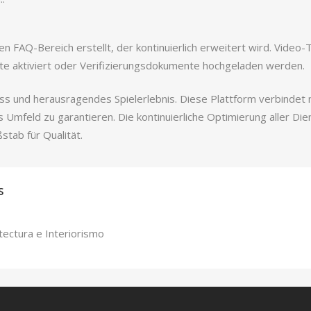
n FAQ-Bereich erstellt, der kontinuierlich erweitert wird. Video-Tu
 aktiviert oder Verifizierungsdokumente hochgeladen werden.
ss und herausragendes Spielerlebnis. Diese Plattform verbindet 
Umfeld zu garantieren. Die kontinuierliche Optimierung aller Di
stab für Qualität.
S
tectura e Interiorismo