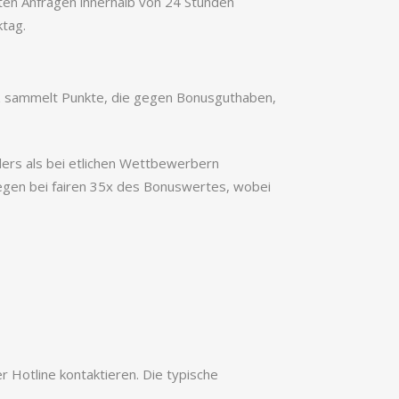
sten Anfragen innerhalb von 24 Stunden
ktag.
tz sammelt Punkte, die gegen Bonusguthaben,
nders als bei etlichen Wettbewerbern
iegen bei fairen 35x des Bonuswertes, wobei
r Hotline kontaktieren. Die typische