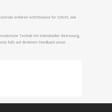
torials erklären schrittweise für Schritt, wie
modernste Technik mit individueller Betreuung,
enste fußt auf direktem Feedback unser