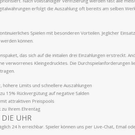
orisiert. Nach vollständiger Verifizierung werden fast alle mei
igitalwährungen erfolgt die Auszahlung oft bereits am selben Wer
R
inuierliches Spielen mit besonderen Vorteilen. Jeglicher Einsa
t werden können.
spaket, das sich auf die initialen drei Einzahlungen erstreckt. A
ne verworrenes Kleingedrucktes. Die Durchspielanforderungen l
itragen.
, höhere Limits und schnellere Auszahlungen
 zu 15% Rückvergütung auf negative Salden
it attraktiven Preispools
k zu Ihrem Ehrentag
 DIE UHR
ich 24 h erreichbar. Spieler können uns per Live-Chat, Email ode
..