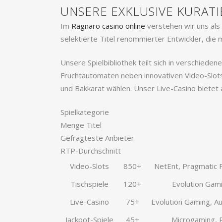
UNSERE EXKLUSIVE KURATI
Im
Ragnaro casino online
verstehen wir uns als 
selektierte Titel renommierter Entwickler, di
Unsere Spielbibliothek teilt sich in verschied
Fruchtautomaten neben innovativen Video-Slots 
und Bakkarat wählen. Unser Live-Casino bietet 
Spielkategorie
Menge Titel
Gefragteste Anbieter
RTP-Durchschnitt
Video-Slots
850+
NetEnt, Pragmatic P
Tischspiele
120+
Evolution Gami
Live-Casino
75+
Evolution Gaming, A
Jackpot-Spiele
45+
Microgaming, 