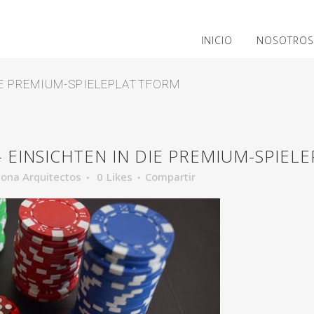
INICIO
NOSOTROS
IE PREMIUM-SPIELEPLATTFORM
 EINSICHTEN IN DIE PREMIUM-SPIEL
ona Arquitectos
0
Likes
Compartir