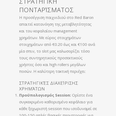
ΣΤΡΑΤΗΓΙΚΉ
ΠΟΝΤΑΡΊΣΜΑΤΟΣ
Η προσέγγιση παιχνιδιού στο Red Baron
απαιτεί κατανόηση της μεταβλητότητας
και του κεφαλαίου management
χρημάτων. Με εύρος στοιχημάτων
στοιχημάτων από €0.20 έως και €100 ανά
μία σπιν, το slot μας καλωσορίζει τόσο
τους συντηρητικούς προσεκτικούς
χρήστες όσο και high rollers μεγάλων
ποσών. Η καλύτερη τακτική περιέχει:
ΣΤΡΑΤΗΓΙΚΈΣ ΔΙΑΧΕΊΡΙΣΗΣ
ΧΡΗΜΆΤΩΝ
Προϋπολογισμός Session:
Ορίστε ένα
συγκεκριμένο καθορισμένο κεφάλαιο για
κάθε ξεχωριστή session που ισοδυναμεί σε
100-150 απλές βασικές περιστροφές για