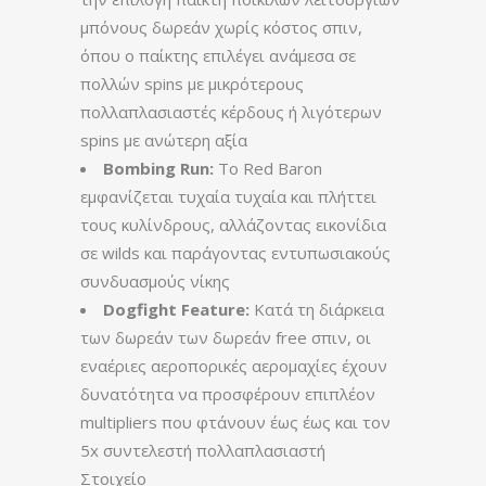
μπόνους δωρεάν χωρίς κόστος σπιν,
όπου ο παίκτης επιλέγει ανάμεσα σε
πολλών spins με μικρότερους
πολλαπλασιαστές κέρδους ή λιγότερων
spins με ανώτερη αξία
Bombing Run:
Το Red Baron
εμφανίζεται τυχαία τυχαία και πλήττει
τους κυλίνδρους, αλλάζοντας εικονίδια
σε wilds και παράγοντας εντυπωσιακούς
συνδυασμούς νίκης
Dogfight Feature:
Κατά τη διάρκεια
των δωρεάν των δωρεάν free σπιν, οι
εναέριες αεροπορικές αερομαχίες έχουν
δυνατότητα να προσφέρουν επιπλέον
multipliers που φτάνουν έως έως και τον
5x συντελεστή πολλαπλασιαστή
Στοιχείο