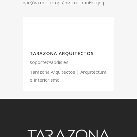
οριζόντια είτε οριζόντια τοποθέτηση.
TARAZONA ARQUITECTOS
soporte@addis.es
Tarazona Arquitectos | Arquitectura
e Interiorismo