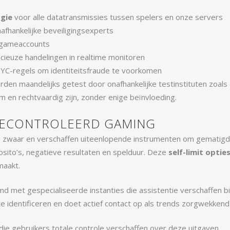
ogie
voor alle datatransmissies tussen spelers en onze servers
afhankelijke beveiligingsexperts
r gameaccounts
cieuze handelingen in realtime monitoren
YC-regels om identiteitsfraude te voorkomen
den maandelijks getest door onafhankelijke testinstituten zoals
m en rechtvaardig zijn, zonder enige beïnvloeding.
GECONTROLEERD GAMING
d zwaar en verschaffen uiteenlopende instrumenten om gematig
osito’s, negatieve resultaten en spelduur. Deze
self-limit optie
maakt.
met gespecialiseerde instanties die assistentie verschaffen bi
 identificeren en doet actief contact op als trends zorgwekkend 
die gebruikers totale controle verschaffen over deze uitgaven