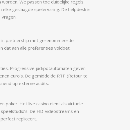
n worden. We passen toe duidelijke regels
 elke geslaagde spelervaring. De helpdesk is
p vragen.
en in partnership met gerenommeerde
 dat aan alle preferenties voldoet.
pties. Progressive jackpotautomaten geven
joenen euro’s. De gemiddelde RTP (Retour to
unend op externe audits.
n poker. Het live casino dient als virtuele
ne speelstudio’s. De HD-videostreams en
erfect repliceert.