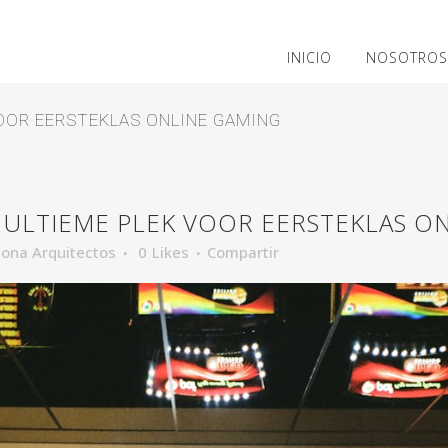
INICIO
NOSOTROS
VOOR EERSTEKLAS ONLINE GAMING
JE ULTIEME PLEK VOOR EERSTEKLAS O
ona Arquitectos
0
Likes
Compartir