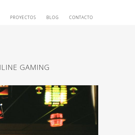
PROYECTOS
BLOG
CONTACTO
NLINE GAMING