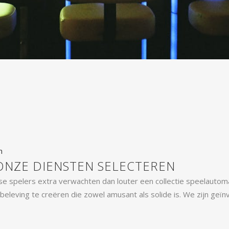
n
NZE DIENSTEN SELECTEREN
se spelers extra verwachten dan louter een collectie speelautom
leving te creëren die zowel amusant als solide is. We zijn geïnv