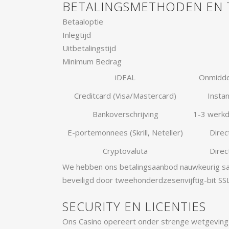
BETALINGSMETHODEN EN 
Betaaloptie
Inlegtijd
Uitbetalingstijd
Minimum Bedrag
iDEAL
Onmiddel
Creditcard (Visa/Mastercard)
Instan
Bankoverschrijving
1-3 werk
E-portemonnees (Skrill, Neteller)
Direc
Cryptovaluta
Direc
We hebben ons betalingsaanbod nauwkeurig sa
beveiligd door tweehonderdzesenvijftig-bit SSL-
SECURITY EN LICENTIES
Ons Casino opereert onder strenge wetgeving en