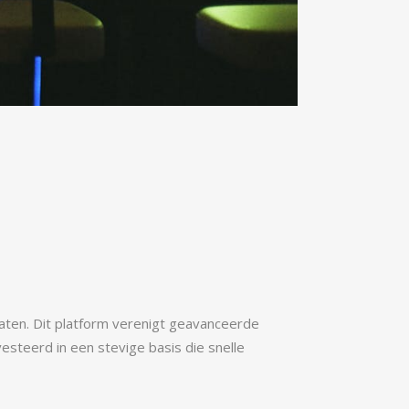
aten. Dit platform verenigt geavanceerde
esteerd in een stevige basis die snelle