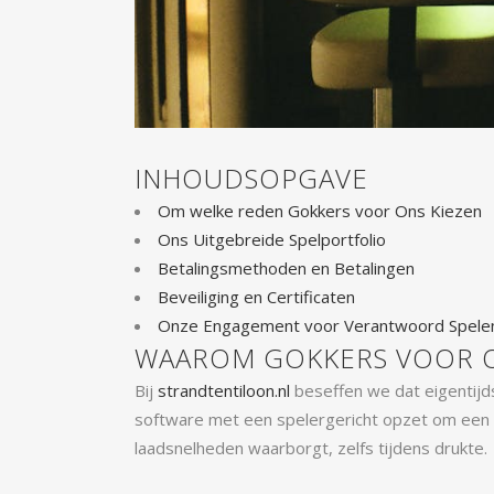
INHOUDSOPGAVE
Om welke reden Gokkers voor Ons Kiezen
Ons Uitgebreide Spelportfolio
Betalingsmethoden en Betalingen
Beveiliging en Certificaten
Onze Engagement voor Verantwoord Spele
WAAROM GOKKERS VOOR O
Bij
strandtentiloon.nl
beseffen we dat eigentijd
software met een spelergericht opzet om een be
laadsnelheden waarborgt, zelfs tijdens drukte.