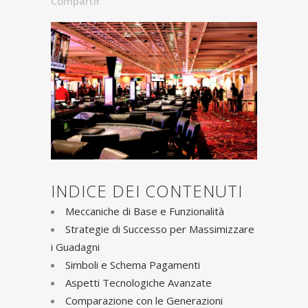
Compartir
INDICE DEI CONTENUTI
Meccaniche di Base e Funzionalità
Strategie di Successo per Massimizzare
i Guadagni
Simboli e Schema Pagamenti
Aspetti Tecnologiche Avanzate
Comparazione con le Generazioni