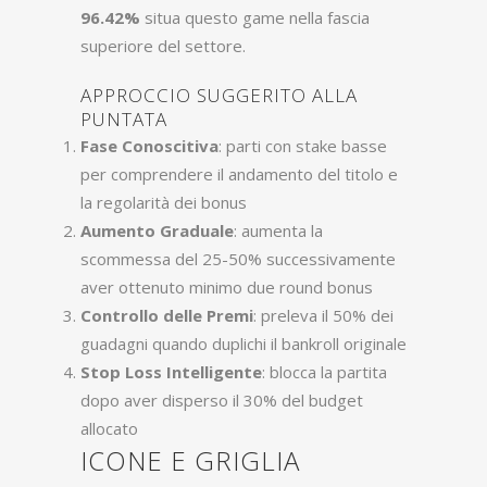
96.42%
situa questo game nella fascia
superiore del settore.
APPROCCIO SUGGERITO ALLA
PUNTATA
Fase Conoscitiva
: parti con stake basse
per comprendere il andamento del titolo e
la regolarità dei bonus
Aumento Graduale
: aumenta la
scommessa del 25-50% successivamente
aver ottenuto minimo due round bonus
Controllo delle Premi
: preleva il 50% dei
guadagni quando duplichi il bankroll originale
Stop Loss Intelligente
: blocca la partita
dopo aver disperso il 30% del budget
allocato
ICONE E GRIGLIA