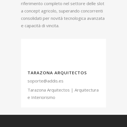
riferimento completo nel settore delle slot
a concept agricolo, superando concorrenti
consolidati per novità tecnologica avanzata
e capacità di vincita.
TARAZONA ARQUITECTOS
soporte@addis.es
Tarazona Arquitectos | Arquitectura
e Interiorismo