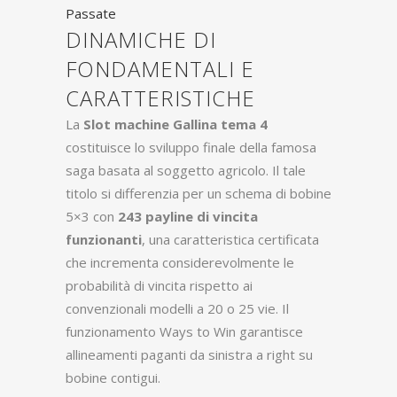
Passate
DINAMICHE DI
FONDAMENTALI E
CARATTERISTICHE
La
Slot machine Gallina tema 4
costituisce lo sviluppo finale della famosa
saga basata al soggetto agricolo. Il tale
titolo si differenzia per un schema di bobine
5×3 con
243 payline di vincita
funzionanti
, una caratteristica certificata
che incrementa considerevolmente le
probabilità di vincita rispetto ai
convenzionali modelli a 20 o 25 vie. Il
funzionamento Ways to Win garantisce
allineamenti paganti da sinistra a right su
bobine contigui.