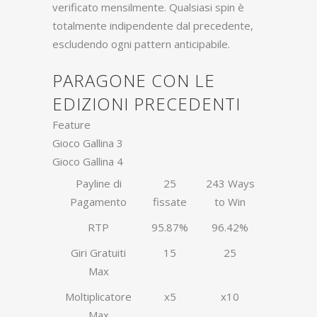
verificato mensilmente. Qualsiasi spin è
totalmente indipendente dal precedente,
escludendo ogni pattern anticipabile.
PARAGONE CON LE
EDIZIONI PRECEDENTI
Feature
Gioco Gallina 3
Gioco Gallina 4
Payline di
25
243 Ways
Pagamento
fissate
to Win
RTP
95.87%
96.42%
Giri Gratuiti
15
25
Max
Moltiplicatore
x5
x10
Max