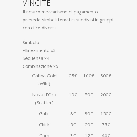
VINCITE
Il nostro meccanismo di pagamento
prevede simboli tematici suddivisi in gruppi
con cifre diversi:
Simbolo
Allineamento x3
Sequenza x4
Combinazione x5
Gallina Gold
25€
100€
500€
(Wild)
Nova d’Oro
10€
50€
200€
(Scatter)
Gallo
8€
30€
150€
Chick
5€
20€
75€
Corn
3€
12€
40€