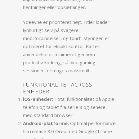
hentninger eller opsætninger.
Ydeevne er prioriteret højt. Titler loader
lynhurtigt selv på svagere
mobilforbindelser, og touch-styringen er
optimeret for eksakt kontrol. Batteri-
anvendelse er minimeret gennem
produktiv kodning, så dine gaming
sessioner forlænges maksimalt.
FUNKTIONALITET ACROSS
ENHEDER
iOS-enheder:
Total funktionalitet på Apple
telefon og tablet fra serie 8 og senere
med standard browser
Android-platforme:
Optimal performance
fra release 8.0 Oreo med Google Chrome