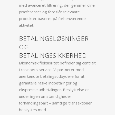
med avanceret filtrering, der gemmer dine
præferencer og foreslår relevante
produkter baseret på forhenværende
aktivitet.
BETALINGSLØSNINGER
OG
BETALINGSSIKKERHED
Økonomisk fleksibilitet befinder sig centralt
i casinoets service. Vi partnerer med
anerkendte betalingsudbydere for at
garantere raske indbetalinger og
ekspresse udbetalinger. Beskyttelse er
under ingen omstændigheder
forhandlingsbart – samtlige transaktioner
beskyttes med